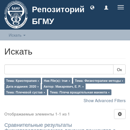
Репозиторий
Togg
navig
БГМУ
Искать
Искать
Ок
Тема: Криотерапия ×
Has File(s): true ×
Тема: Физиотерапии методы ×
Дата издания: 2020 ×
Автор: Макаревич, Е. Р. ×
Тема: Плечевой сустав ×
Тема: Плеча вращательная манжета ×
Show Advanced Filters
Отображаемые элементы 1-1 из 1
Сравнительные результаты