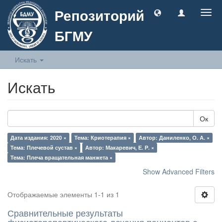
Репозиторий
Togg
navig
БГМУ
Искать
Искать
Ок
Дата издания: 2020 ×
Тема: Криотерапия ×
Автор: Даниленко, О. А. ×
Тема: Плечевой сустав ×
Автор: Макаревич, Е. Р. ×
Тема: Плеча вращательная манжета ×
Show Advanced Filters
Отображаемые элементы 1-1 из 1
Сравнительные результаты