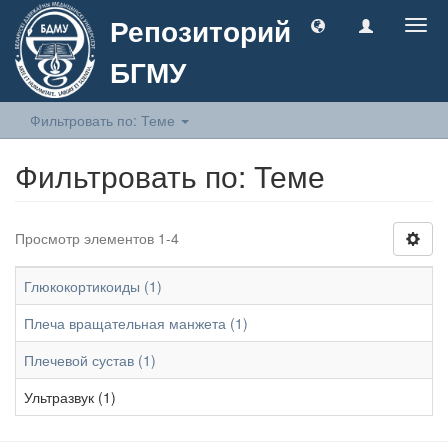
Репозиторий
Togg
navig
БГМУ
Фильтровать по: Теме
Фильтровать по: Теме
Просмотр элементов 1-4
Глюкокортикоиды (1)
Плеча вращательная манжета (1)
Плечевой сустав (1)
Ультразвук (1)