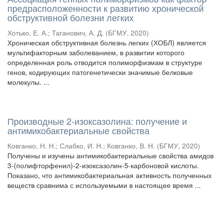
предрасположенности к развитию хронической
обструктивной болезни легких
Хотько, Е. А.
;
Таганович, А. Д.
(
БГМУ
,
2020
)
Хроническая обструктивная болезнь легких (ХОБЛ) является
мультифакторным заболеванием, в развитии которого
определенная роль отводится полиморфизмам в структуре
генов, кодирующих патогенетически значимые белковые
молекулы. ...
Производные 2-изоксазолина: получение и
антимикобактериальные свойства
Ковганко, Н. Н.
;
Слабко, И. Н.
;
Ковганко, В. Н.
(
БГМУ
,
2020
)
Получены и изучены антимикобактериальные свойства амидов
3-(полифторфенил)-2-изоксазолин-5-карбоновой кислоты.
Показано, что антимикобактериальная активность полученных
веществ сравнима с используемыми в настоящее время ...