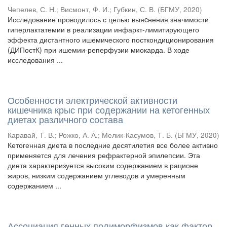
Чепелев, С. Н.
;
Висмонт, Ф. И.
;
Губкин, С. В.
(
БГМУ
,
2020
)
Исследование проводилось с целью выяcнения значимости
гиперлактатемии в реализации инфаркт-лимитирующего
эффекта дистантного ишемического посткондиционирования
(ДИПостК) при ишемии-реперфузии миокарда. В ходе
исследования ...
Особенности электрической активности
кишечника крыс при содержании на кетогенных
диетах различного состава
Каравай, Т. В.
;
Рожко, А. А.
;
Мелик-Касумов, Т. Б.
(
БГМУ
,
2020
)
Кетогенная диета в последние десятилетия все более активно
применяется для лечения рефрактерной эпилепсии. Эта
диета характеризуется высоким содержанием в рационе
жиров, низким содержанием углеводов и умеренным
содержанием ...
Ассоциация генных полиморфизмов как фактор