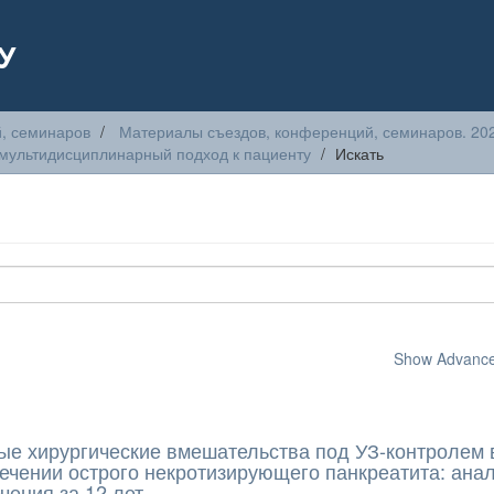
У
, семинаров
Материалы съездов, конференций, семинаров. 20
мультидисциплинарный подход к пациенту
Искать
Show Advanced
е хирургические вмешательства под УЗ-контролем 
ечении острого некротизирующего панкреатита: ана
чения за 12 лет