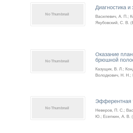
Диагностика и
Василевич, А. П.
;
К
Якубовский, С. В.
(
Оказание план
брюшной полос
Казущик, В. Л.
;
Кон
Володкович, Н. Н.
;
Эфферентная т
Неверов, П. С.
;
Вас
Ю.
;
Есепкин, А. В.