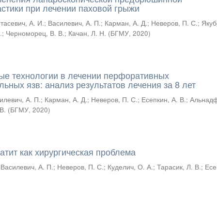
стики при лечении паховой грыжи
тасевич, А. И.
;
Василевич, А. П.
;
Карман, А. Д.
;
Неверов, П. С.
;
Якуб
.
;
Черноморец, В. В.
;
Качан, Л. Н.
(
БГМУ
,
2020
)
е технологии в лечении перфоративных
ьных язв: анализ результатов лечения за 8 лет
илевич, А. П.
;
Карман, А. Д.
;
Неверов, П. С.
;
Есепкин, А. В.
;
Альнадф
В.
(
БГМУ
,
2020
)
атит как хирургическая проблема
;
Василевич, А. П.
;
Неверов, П. С.
;
Куделич, О. А.
;
Тарасик, Л. В.
;
Есе