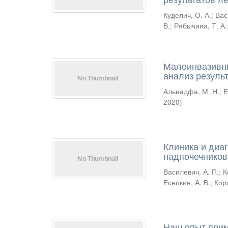
Куделич, О. А.
;
Вас
В.
;
Рябычина, Т. А.
Малоинвазивны
анализ результ
Альнадфа, М. Н.
;
Е
2020
)
Клиника и диа
надпочечников
Василевич, А. П.
;
К
Есепкин, А. В.
;
Коро
Наш опыт при