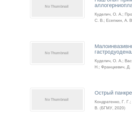
аллогерниопла
Куделич, О. А.
;
Про
С. В.
;
Есепкин, А. В
Малоинвазивны
гастродуоденал
Куделич, О. А.
;
Вас
Н.
;
Францкевич, Д. 
Острый панкре
Кондратенко, Г. Г.
В.
(
БГМУ
,
2020
)