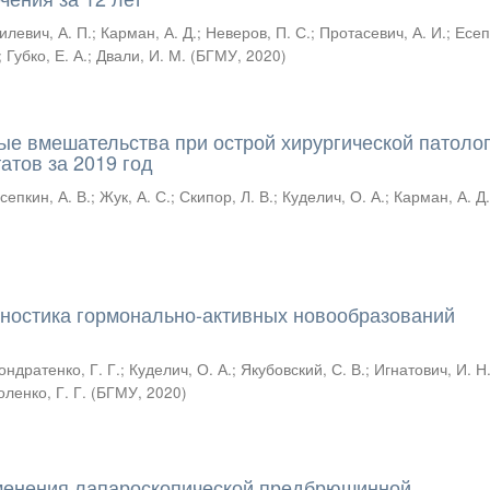
илевич, А. П.
;
Карман, А. Д.
;
Неверов, П. С.
;
Протасевич, А. И.
;
Есеп
;
Губко, Е. А.
;
Двали, И. М.
(
БГМУ
,
2020
)
е вмешательства при острой хирургической патолог
атов за 2019 год
сепкин, А. В.
;
Жук, А. С.
;
Скипор, Л. В.
;
Куделич, О. А.
;
Карман, А. Д
гностика гормонально-активных новообразований
ондратенко, Г. Г.
;
Куделич, О. А.
;
Якубовский, С. В.
;
Игнатович, И. Н
ленко, Г. Г.
(
БГМУ
,
2020
)
менения лапароскопической предбрюшинной