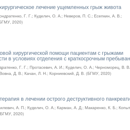
 хирургическое лечение ущемленных грыж живота
ондратенко, Г. Г.
;
Куделич, О. А.
;
Неверов, П. С.
;
Есепкин, А. В.
;
БГМУ
,
2020
)
овой хирургической помощи пациентам с грыжами
ти в условиях отделения с краткосрочным пребыва
дратенко, Г. Г.
;
Протасевич, А. И.
;
Куделич, О. А.
;
Черноморец, В. В
Вовна, Д. В.
;
Качан, Л. Н.
;
Корниевский, Д. В.
(
БГМУ
,
2020
)
ерапия в лечении острого деструктивного панкреат
илевич, А. П.
;
Куделич, О. А.
;
Карман, А. Д.
;
Макаренко, К. Б.
;
Копыт
(
БГМУ
,
2020
)