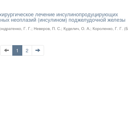
 хирургическое лечение инсулинопродуцирующих
ных неоплазий (инсулином) поджелудочной железы
ондратенко, Г. Г.
;
Неверов, П. С.
;
Куделич, О. А.
;
Короленко, Г. Г.
(
1
2