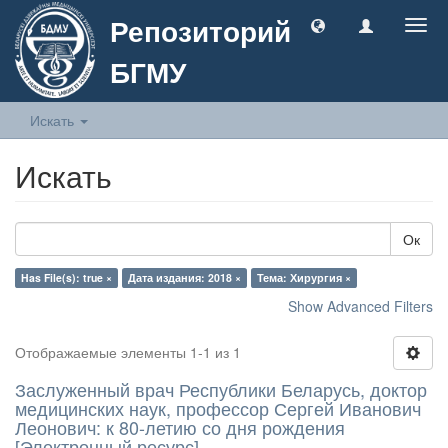
Репозиторий
Togg
navig
БГМУ
Искать
Искать
Ок
Has File(s): true ×
Дата издания: 2018 ×
Тема: Хирургия ×
Show Advanced Filters
Отображаемые элементы 1-1 из 1
Заслуженный врач Республики Беларусь, доктор
медицинских наук, профессор Сергей Иванович
Леонович: к 80-летию со дня рождения
[Электронный ресурс]