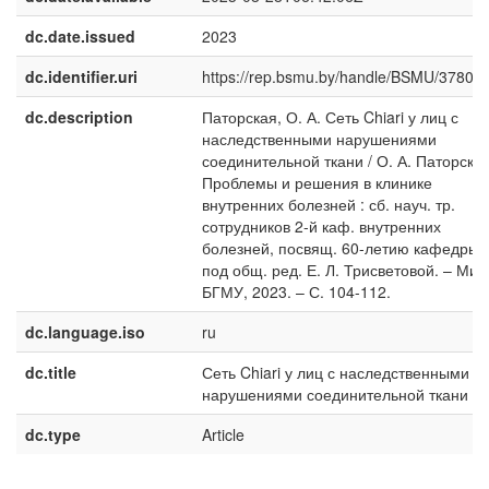
dc.date.issued
2023
dc.identifier.uri
https://rep.bsmu.by/handle/BSMU/37801
dc.description
Паторская, О. А. Сеть Chiari у лиц с
наследственными нарушениями
соединительной ткани / О. А. Паторская
Проблемы и решения в клинике
внутренних болезней : сб. науч. тр.
сотрудников 2-й каф. внутренних
болезней, посвящ. 60-летию кафедры /
под общ. ред. Е. Л. Трисветовой. – Минс
БГМУ, 2023. – С. 104-112.
dc.language.iso
ru
dc.title
Сеть Chiari у лиц с наследственными
нарушениями соединительной ткани
dc.type
Article