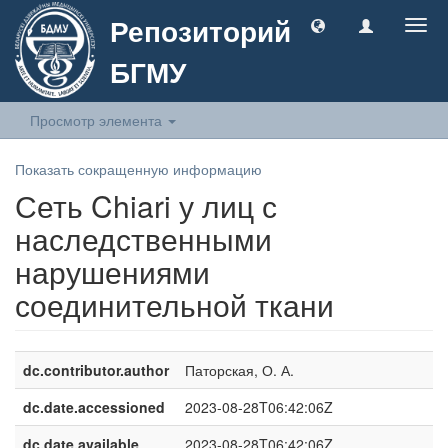
Репозиторий
Togg
navig
БГМУ
Просмотр элемента
Показать сокращенную информацию
Сеть Chiari у лиц с
наследственными
нарушениями
соединительной ткани
dc.contributor.author
Паторская, О. А.
dc.date.accessioned
2023-08-28T06:42:06Z
dc.date.available
2023-08-28T06:42:06Z