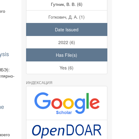
Гутник, В. В. (6)
ого
Готкович, Д. А. (1)
Date Issued
2022 (6)
ysis
Has File(s)
Yes (6)
НБЭ):
улярно-
ИНДЕКСАЦИЯ
he
воего