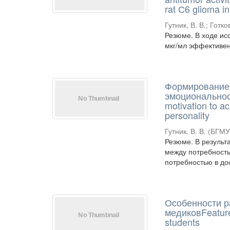
rat С6 glioma in
Гутник, В. В.
;
Готков
Резюме. В ходе ис
мкг/мл эффективен
Формирование 
эмоциональност
motivation to ac
personality
Гутник, В. В.
(
БГМ
Резюме. В результ
между потребность
потребностью в до
Особенности р
медиковFeatures
students