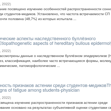
У
,
2022
)
ание посвящено изучению особенностей распространенности сонн
ди студентов-медиков. Установлено, что частота встречаемости СП
очти половина (48,7%) из которых испытала ...
ические аспекты наследственного буллёзного
opathogenetic aspects of hereditary bullous epidermol
У
,
2022
)
рассмотрены данные о наследственном буллёзном эпидермолизе (
нез, классификация, наиболее часто встречающиеся формы, молек
химические, патоморфологические ...
ность признаков астении среди студентов-медиковT
igns of fatigue among students-physician
У
,
2022
)
священа изучению распространенности признаков астении среди
ование основано на результатах субъективной оценки студентами с