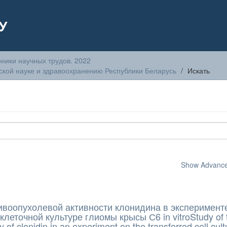
У
ники научных трудов. 2022
кой науке и здравоохранению Республики Беларусь
Искать
Show Advanced
ивоопухолевой активности клонидина в эксперимент
леточной культуре глиомы крысы С6 in vitroStudy of 
ty of clonidin in an experiment on the transferred cell cult