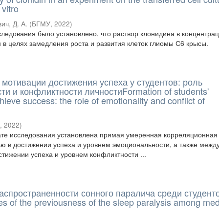
 vitro
ич, Д. А.
(
БГМУ
,
2022
)
следования было установлено, что раствор клонидина в концентра
 в целях замедления роста и развития клеток глиомы С6 крысы.
мотивации достижения успеха у студентов: роль
и и конфликтности личностиFormation of students'
hieve success: the role of emotionality and conflict of
У
,
2022
)
ате исследования установлена прямая умеренная корреляционная 
ю в достижении успеха и уровнем эмоциональности, а также межд
стижении успеха и уровнем конфликтности ...
аспространенности сонного паралича среди студент
 of the previousness of the sleep paralysis among med