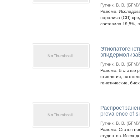
Гутник, В. В.
(
БГМ
Резюме. Исследов
паралича (СП) сре
составила 19,5%, п
Этиопатогенет
эпидермолизаEti
Гутник, В. В.
(
БГМ
Резюме. В статье 
этиология, патоге
генетические, био
Распространен
prevalence of s
Гутник, В. В.
(
БГМ
Резюме. Статья по
студентов. Исслед