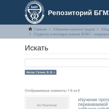
Репозиторий БГМ
Главная
Сборники научных трудов
Сбор
Студенты и молодые ученые БГМУ – медицинс
Искать
Автор: Гутник, В. В. ×
Отображаемые элементы 1-6 из 6
Изучение прот
перевиваемой к
antitumor activi