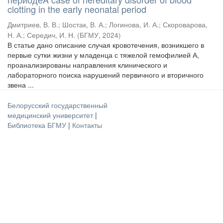
clotting in the early neonatal period
Дмитриев, В. В.
;
Шостак, В. А.
;
Логинова, И. А.
;
Скороварова,
Н. А.
;
Середич, И. Н.
(
БГМУ
,
2024
)
В статье дано описание случая кровотечения, возникшего в
первые сутки жизни у младенца с тяжелой гемофилией А,
проанализированы направления клинического и
лабораторного поиска нарушений первичного и вторичного
звена ...
Белорусский государственный
медицинский университет
|
Библиотека БГМУ
|
Контакты