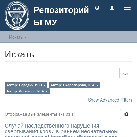
Репозиторий
Togg
navig
БГМУ
Искать
Искать
Ок
Автор: Середич, И. Н. ×
Автор: Скороварова, Н. А. ×
Автор: Логинова, И. А. ×
Show Advanced Filters
Отображаемые элементы 1-1 из 1
Случай наследственного нарушения
свертывания крови в раннем неонатальном
периодеA case of hereditary disorder of blood