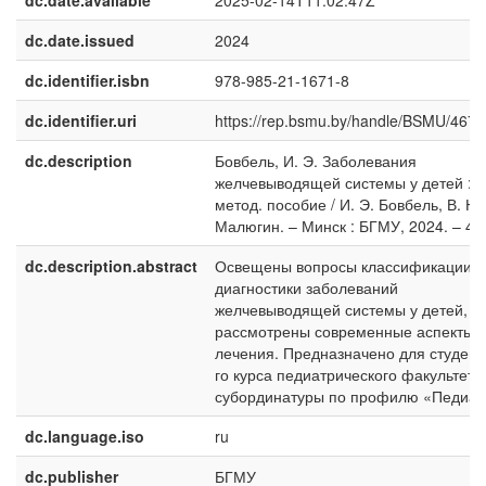
dc.date.available
2025-02-14T11:02:47Z
dc.date.issued
2024
dc.identifier.isbn
978-985-21-1671-8
dc.identifier.uri
https://rep.bsmu.by/handle/BSMU/467
dc.description
Бовбель, И. Э. Заболевания
желчевыводящей системы у детей : у
метод. пособие / И. Э. Бовбель, В. Ю.
Малюгин. – Минск : БГМУ, 2024. – 44 
dc.description.abstract
Освещены вопросы классификации,
диагностики заболеваний
желчевыводящей системы у детей,
рассмотрены современные аспекты
лечения. Предназначено для студент
го курса педиатрического факультета
субординатуры по профилю «Педиат
dc.language.iso
ru
dc.publisher
БГМУ