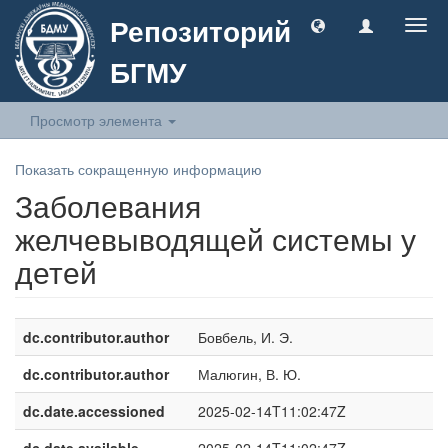
Репозиторий
Togg
navig
БГМУ
Просмотр элемента
Показать сокращенную информацию
Заболевания
желчевыводящей системы у
детей
dc.contributor.author
Бовбель, И. Э.
dc.contributor.author
Малюгин, В. Ю.
dc.date.accessioned
2025-02-14T11:02:47Z