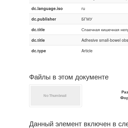
dc.language.iso
ru
dc.publisher
БГМУ
dc.title
Спаечная кишечная непр
dc.title
Adhesive small-bowel obst
dc.type
Article
Файлы в этом документе
Ра
Фор
Данный элемент включен в сл