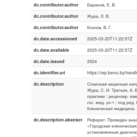
dc.contributor.author
Баранов, Е. В.
dc.contributor.author
Жура, Л. В.
dc.contributor.author
Козлов, В. Г.
dc.date.accessioned
2025-03-20T11:22:57Z
dc.date.available
2025-03-20T11:22:57Z
dc.date.issued
2024
dc.identifier.uri
https://rep.bsmu.by/han
dc.description
Спаечная кишечная непр
Жура, С. И. Третьяк, А. 
практики : рецензир. ежег
гос. мед. ун-т ; под ред.
Клиническая медицина. –
dc.description.abstract
Реферат. Проведен анал
«Городская клиническая
установленным диагноз