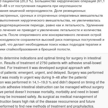
3 пациентов (20,3 %). Большинство хирургических операций (61,1
9–48 ч от поступления пациента при неуспешности
вания кишечной непроходимости. Доля резекционных
 экстренных, срочных и отсроченных оперативных вмешательств
 выполнения хирургического вмешательства, не увеличивалась
редоперационном периоде, равно как и летальность. Удлинение
о лечения не приводит к увеличению летальности и количества
ств. После оперативного или консервативного лечения острой
оходимости сохраняется высокий риск повторных поступлений и
ий, что делает необходимым поиск новых подходов терапии и
ики спайкообразования в брюшной полости.
o determine indications and optimal timing for surgery in intestinal
n. Results of treatment of 2750 patients with adhesive small-bowel
ated. For treatment it was developed surgical approach with
 of patients: emergent, urgent, and delayed. Surgery was performed
it was mostly in urgent way during 9–48 after the patients’
ion was performed in 14,1–19,0 % and didn’t depend on timing of the
cute adhesive intestinal obstruction can be managed without surgery
ve period doesn’t increase mortality, morbidity and need in bowel
may be increased safely. As surgical as medical management of
ruction bears high risk of the disease reoccurrence and future
performed to find new methods of treatment and prophylactics.