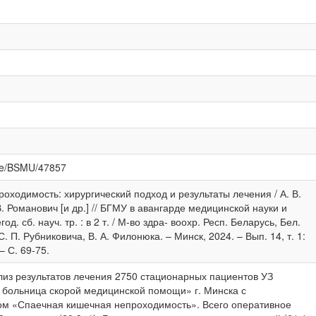
dle/BSMU/47857
оходимость: хирургический подход и результаты лечения / А. В.
В. Романович [и др.] // БГМУ в авангарде медицинской науки и
од. сб. науч. тр. : в 2 т. / М-во здра- воохр. Респ. Беларусь, Бел.
 С. П. Рубниковича, В. А. Филонюка. – Минск, 2024. – Вып. 14, т. 1:
 С. 69-75.
из результатов лечения 2750 стационарных пациентов УЗ
 больница скорой медицинской помощи» г. Минска с
ом «Спаечная кишечная непроходимость». Всего оперативное