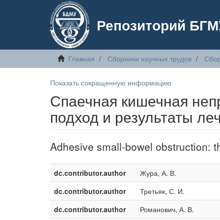
Репозиторий БГМ
Главная
Сборники научных трудов
Сбор
Показать сокращенную информацию
Спаечная кишечная неп
подход и результаты ле
Adhesive small-bowel obstruction: t
dc.contributor.author
Жура, А. В.
dc.contributor.author
Третьяк, С. И.
dc.contributor.author
Романович, А. В.