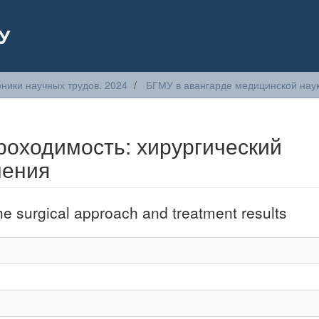
У
ники научных трудов. 2024
БГМУ в авангарде медицинской науки
роходимость: хирургический
чения
he surgical approach and treatment results