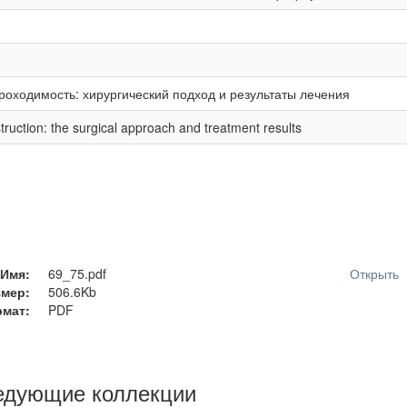
оходимость: хирургический подход и результаты лечения
ruction: the surgical approach and treatment results
Имя:
69_75.pdf
Открыть
змер:
506.6Kb
мат:
PDF
едующие коллекции