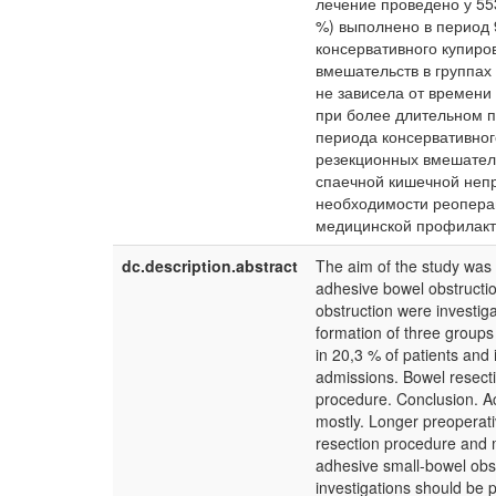
лечение проведено у 55
%) выполнено в период 
консервативного купиро
вмешательств в группах
не зависела от времени
при более длительном п
периода консервативног
резекционных вмешатель
спаечной кишечной непр
необходимости реоперац
медицинской профилакт
dc.description.abstract
The aim of the study was t
adhesive bowel obstructio
obstruction were investig
formation of three groups
in 20,3 % of patients and 
admissions. Bowel resect
procedure. Conclusion. A
mostly. Longer preoperati
resection procedure and 
adhesive small-bowel obst
investigations should be 