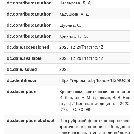
dc.contributor.author
Нестерова, Д. Д.
dc.contributor.author
Кадушкин, А. Д.
dc.contributor.author
Шубина, С. Н.
dc.contributor.author
Кринчик, Т. Ю.
dc.date.accessioned
2025-12-29T11:14:34Z
dc.date.available
2025-12-29T11:14:34Z
dc.date.issued
2025
dc.identifier.uri
https://rep.bsmu.by/handle/BSMU/558
dc.description
Хронические критические состояния /
И. Лендин, А. М. Дзядзько, В. В. Нест
[и др.] // Военная медицина. – 2025. 
(77). – С. 90–98.
dc.description.abstract
Под рубрикой фенотипа «хроническо
критическое состояние» объединены
различные эндотипы: полинейромио