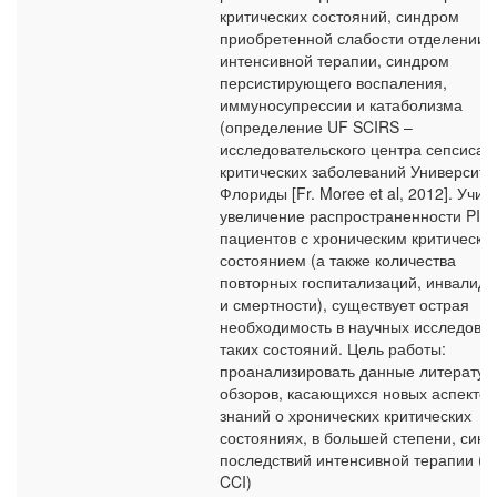
критических состояний, синдром
приобретенной слабости отделении
интенсивной терапии, синдром
персистирующего воспаления,
иммуносупрессии и катаболизма
(определение UF SCIRS –
исследовательского центра сепсиса 
критических заболеваний Университе
Флориды [Fr. Moree et al, 2012]. Учит
увеличение распространенности PIC
пациентов с хроническим критически
состоянием (а также количества
повторных госпитализаций, инвалидн
и смертности), существует острая
необходимость в научных исследова
таких состояний. Цель работы:
проанализировать данные литератур
обзоров, касающихся новых аспектов
знаний о хронических критических
состояниях, в большей степени, син
последствий интенсивной терапии (P
CCI)