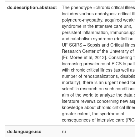
dc.description.abstract
The phenotype «chronic critical illness»
includes various endotypes: critical illn
polyneuro-myopathy, acquired weakne
syndrome in the intensive care unit,
persistent inflammation, immunosuppre
and catabolism syndrome (definition of 
UF SCIRS – Sepsis and Critical Illness
Research Center of the University of Fl
[Fr. Moree et al, 2012]. Considering the
increasing prevalence of PICS in patien
with chronic critical illness (as well as t
number of rehospitalizations, disability
mortality), there is an urgent need for
scientific research on such conditions.
aim of the work: to analyze the data of
literature reviews concerning new aspec
knowledge about chronic critical illness,
greater extent, the syndrome of
consequences of intensive care (PICS-
dc.language.iso
ru