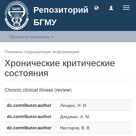
Репозиторий
Togg
navig
БГМУ
Просмотр элемента
Показать сокращенную информацию
Хронические критические
состояния
Chronic clinical illness (review)
dc.contributor.author
Лендин, Н. И.
dc.contributor.author
Дзядзько, А. М.
dc.contributor.author
Нестеров, В. В.