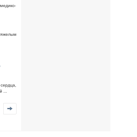
 медико-
 тяжелым
.
о
сердца,
 ...