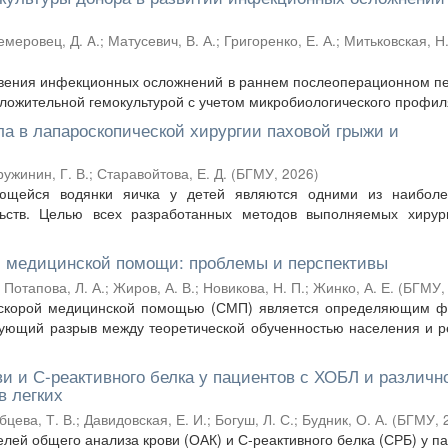
емеровец, Д. A.
;
Матусевич, В. А.
;
Григоренко, Е. А.
;
Митьковская, Н.
овения инфекционных осложнений в раннем послеоперационном п
ложительной гемокультурой с учетом микробиологического профиля
ала в лапароскопической хирургии паховой грыжи и
ружинин, Г. В.
;
Старавойтова, Е. Д.
(
БГМУ
,
2026
)
щейся водянки яичка у детей являются одними из наиболе
ьств. Целью всех разработанных методов выполняемых хирург
й медицинской помощи: проблемы и перспективы
;
Потапова, Л. А.
;
Жиров, А. В.
;
Новикова, Н. П.
;
Жинко, А. Е.
(
БГМУ
 скорой медицинской помощью (СМП) является определяющим ф
вующий разрыв между теоретической обученностью населения и 
и и С-реактивного белка у пациентов с ХОБЛ и различн
в легких
бцева, Т. В.
;
Давидовская, Е. И.
;
Богуш, Л. С.
;
Будник, О. А.
(
БГМУ
,
ей общего анализа крови (ОАК) и С-реактивного белка (СРБ) у п