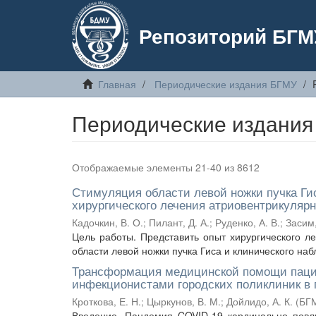
Репозиторий БГМ
Главная
Периодические издания БГМУ
Периодические издания
Отображаемые элементы 21-40 из 8612
Стимуляция области левой ножки пучка Ги
хирургического лечения атриовентрикулярн
Кадочкин, В. О.
;
Пилант, Д. А.
;
Руденко, А. В.
;
Засим,
Цель работы. Представить опыт хирургического л
области левой ножки пучка Гиса и клинического наб
Трансформация медицинской помощи паци
инфекционистами городских поликлиник в
Кроткова, Е. Н.
;
Цыркунов, В. М.
;
Дойлидо, А. К.
(
БГ
Введение. Пандемия COVID-19 кардинально повл