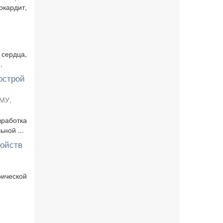
кардит,
сердца,
.
острой
МУ
,
работка
ной ...
ройств
рической