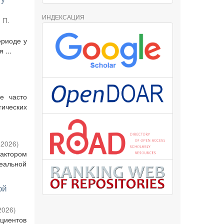
ИНДЕКСАЦИЯ
 П.
ериоде у
 ...
е часто
ических
,
2026
)
актором
реальной
ой
2026
)
ациентов