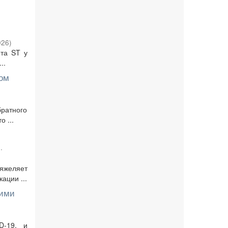
026
)
та ST у
..
ном
ратного
 ...
.
тяжеляет
ации ...
кими
D-19, и