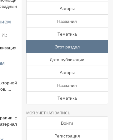
ковидный
Авторы
ением
Названия
Тематика
 И.
;
Этот раздел
визация
Дата публикации
ом
Авторы
кторной
Названия
в, ...
Тематика
МОЯ УЧЕТНАЯ ЗАПИСЬ
ерапии с
Войти
Материал
Регистрация
 у