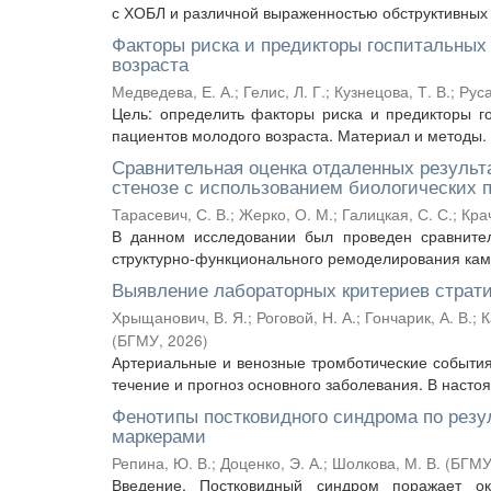
с ХОБЛ и различной выраженностью обструктивных и
Факторы риска и предикторы госпитальных
возраста
Медведева, Е. А.
;
Гелис, Л. Г.
;
Кузнецова, Т. В.
;
Руса
Цель: определить факторы риска и предикторы 
пациентов молодого возраста. Материал и методы. 
Сравнительная оценка отдаленных результ
стенозе с использованием биологических про
Тарасевич, С. В.
;
Жерко, О. М.
;
Галицкая, С. С.
;
Крач
В данном исследовании был проведен сравнител
структурно-функционального ремоделирования каме
Выявление лабораторных критериев страти
Хрыщанович, В. Я.
;
Роговой, Н. А.
;
Гончарик, А. В.
;
К
(
БГМУ
,
2026
)
Артериальные и венозные тромботические события
течение и прогноз основного заболевания. В наст
Фенотипы постковидного синдрома по резу
маркерами
Репина, Ю. В.
;
Доценко, Э. А.
;
Шолкова, М. В.
(
БГМ
Введение. Постковидный синдром поражает о