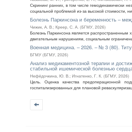
Скрининг ранних, в том числе гемодинамически не
социальной проблемой из-за высокой стоимости, ни
Болезнь Паркинсона и беременность – ме
Чижик, А. В.
;
Креер, С. А.
(
БГМУ
,
2026
)
Болезнь Паркинсона является распространенным х
двигательным нарушениям, социальным ограничения
Военная медицина. – 2026. – № 3 (80). Тит
БГМУ
(
БГМУ
,
2026
)
Анализ медикаментозной терапии и достиж
стабильной ишемической болезнью сердца
Нефёдочкина, Ю. В.
;
Игнатенко, Г. К.
(
БГМУ
,
2026
)
Цель. Оценка качества предоперационной под
госпитализированных для плановой реваскуляризац