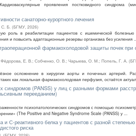
 Кардиоваскулярные проявления постковидного синдрома (мио
вности санаторно-курортного лечения
 С. Б.
(
БГМУ
,
2026
)
ную роль в реабилитации пациентов с ишемической болезнью 
ения и повысить адаптационные резервы организма без усиления ..
нтраоперационной фармакохолодовой защиты почек при 
;
Фёдорова, Е. В.
;
Собченко, О. В.
;
Чарыева, О. М.
;
Попель, Г. А.
(
БГ
ёзное осложнение в хирургии аорты и почечных артерий. Раз
аких как локальная фармакохолодовая перфузия, остаётся актуаль
ых синдромов (PANSS) у лиц с разными формами расст
ульсивным перееданием)
ыраженности психопатологических синдромов с помощью психомет
нии» (The Positive and Negative Syndrome Scale (PANSS) у ...
а и С-реактивного белка у пациентов с разной степенью
удистого риска
.
(
БГМУ
,
2026
)