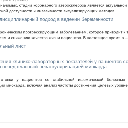
значимых, стадий коронарного атеросклероза является актуальной
зкой доступности и инвазивности визуализирующих методов ...
ждисциплинарный подход в ведении беременности
роническим прогрессирующим заболеванием, которое приводит к
м и снижению качества жизни пациентов. В настоящее время в ..
ульный лист
ения клинико-лабораторных показателей у пациентов с
 перед плановой реваскуляризацией миокарда
готовки у пациентов со стабильной ишемической болезнью 
ии миокарда, включая анализ частоты достижения целевых уровней