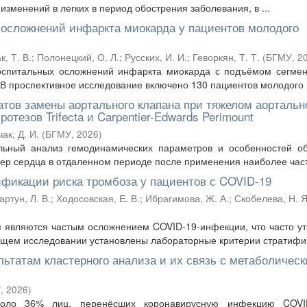
зменений в легких в период обострения заболевания, в ...
 осложнений инфаркта миокарда у пациентов молодого
к, Т. В.
;
Полонецкий, О. Л.
;
Русских, И. И.
;
Геворкян, Т. Т.
(
БГМУ
,
2
госпитальных осложнений инфаркта миокарда с подъёмом сегмен
В проспективное исследование включено 130 пациентов молодого .
атов замены аортального клапана при тяжелом аорталь
тезов Trifecta и Carpentier-Edwards Perimount
ак, Д. И.
(
БГМУ
,
2026
)
ьный анализ гемодинамических параметров и особенностей об
р сердца в отдаленном периоде после применения наиболее часто
фикации риска тромбоза у пациентов с COVID-19
артун, Л. В.
;
Ходосовская, Е. В.
;
Ибрагимова, Ж. А.
;
Скобелева, Н. Я
 являются частым осложнением COVID-19-инфекции, что часто у
оящем исследовании установлены лабораторные критерии стратифик
льтатам кластерного анализа и их связь с метаболичес
У
,
2026
)
коло 36% лиц, перенёсших коронавирусную инфекцию COVI