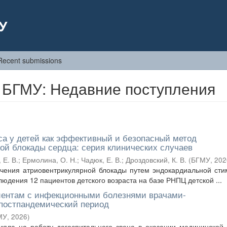
У
Recent submissions
 БГМУ: Недавние поступления
са у детей как эффективный и безопасный метод
ой блокады сердца: серия клинических случаев
 Е. В.
;
Ермолина, О. Н.
;
Чадюк, Е. В.
;
Дроздовский, К. В.
(
БГМУ
,
202
ечения атриовентрикулярной блокады путем эндокардиальной ст
людения 12 пациентов детского возраста на базе РНПЦ детской ...
ентам с инфекционными болезнями врачами-
 постпандемический период
МУ
,
2026
)
ияла на работу догоспитального звена в оказании медицинской