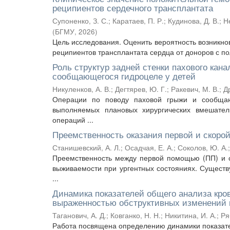
реципиентов сердечного трансплантата
Супоненко, З. С.
;
Каратаев, П. Р.
;
Кудинова, Д. В.
;
Н
(
БГМУ
,
2026
)
Цель исследования. Оценить вероятность возникн
реципиентов трансплантата сердца от доноров с по
Роль структур задней стенки пахового кан
сообщающегося гидроцеле у детей
Никуленков, А. В.
;
Дегтярев, Ю. Г.
;
Ракевич, М. В.
;
Д
Операции по поводу паховой грыжи и сообщаю
выполняемых плановых хирургических вмешател
операций ...
Преемственность оказания первой и скоро
Станишевский, А. Л.
;
Осадчая, Е. А.
;
Соколов, Ю. А.
Преемственность между первой помощью (ПП) и
выживаемости при ургентных состояниях. Сущест
...
Динамика показателей общего анализа кров
выраженностью обструктивных изменений 
Таганович, А. Д.
;
Ковганко, Н. Н.
;
Никитина, И. А.
;
Ря
Работа посвящена определению динамики показател