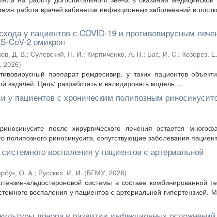
время работа врачей кабинетов инфекционных заболеваний в пост
исхода у пациентов с COVID-19 и противовирусным леч
S-CoV-2 омикрон
ов, Д. В.
;
Сулевский, Н. И.
;
Кирпиченко, А. Н.
;
Бас, И. С.
;
Козорез, Е.
,
2026
)
тивовирусный препарат ремдесивир, у таких пациентов объекти
й задачей. Цель: разработать и валидировать модель ...
ии у пациентов с хроническим полипозным риносинусит
иносинусите после хирургического лечения остается многофа
о полипозного риносинусита, сопутствующие заболевания пациенто
 системного воспаления у пациентов с артериальной
рбук, О. A.
;
Русских, И. И.
(
БГМУ
,
2026
)
отензин-альдостероновой системы в составе комбинированной т
стемного воспаления у пациентов с артериальной гипертензией. 
культуры донора в развитии инфекционных осложнений