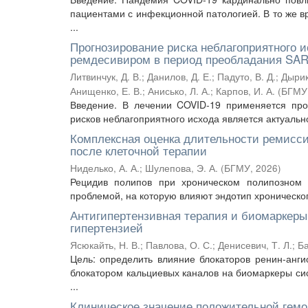
пациентами с инфекционной патологией. В то же 
...
Прогнозирование риска неблагоприятного 
ремдесивиром в период преобладания SAR
Литвинчук, Д. В.
;
Данилов, Д. Е.
;
Падуто, В. Д.
;
Дырик
Анищенко, Е. В.
;
Анисько, Л. А.
;
Карпов, И. А.
(
БГМУ
Введение. В лечении COVID-19 применяется про
рисков неблагоприятного исхода является актуально
Комплексная оценка длительности ремисс
после клеточной терапии
Ниделько, А. А.
;
Шулепова, Э. А.
(
БГМУ
,
2026
)
Рецидив полипов при хроническом полипозном р
проблемой, на которую влияют эндотип хроническог
Антигипертензивная терапия и биомаркеры
гипертензией
Ясюкайть, Н. В.
;
Павлова, О. С.
;
Денисевич, Т. Л.
;
Ба
Цель: определить влияние блокаторов ренин-анги
блокатором кальциевых каналов на биомаркеры си
...
Клиническое значение положительной гемо