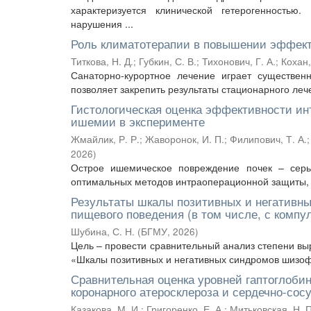
характеризуется клинической гетерогенностью.
нарушения ...
Роль климатотерапии в повышении эффекти
Титкова, Н. Д.
;
Губкин, С. В.
;
Тихонович, Г. А.
;
Кохан,
Санаторно-курортное лечение играет существен
позволяет закрепить результаты стационарного леч
Гистологическая оценка эффективности и
ишемии в эксперименте
Жмайлик, Р. Р.
;
Жаворонок, И. П.
;
Филипович, Т. А.
2026
)
Острое ишемическое повреждение почек – серь
оптимальных методов интраоперационной защиты, т
Результаты шкалы позитивных и негативн
пищевого поведения (в том числе, с комп
Шубина, С. Н.
(
БГМУ
,
2026
)
Цель – провести сравнительный анализ степени в
«Шкалы позитивных и негативных синдромов шизофре
Сравнительная оценка уровней гаптоглобин
коронарного атеросклероза и сердечно-сос
Казакова, М. И.
;
Григоренко, Е. А.
;
Митьковская, Н. П