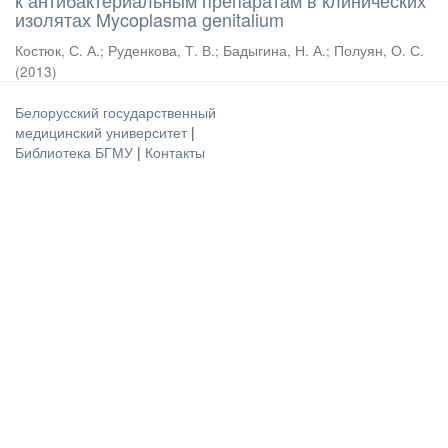
к антибактериальным препаратам в клинических
изолятах Mycoplasma genitalium
Костюк, С. А.
;
Руденкова, Т. В.
;
Бадыгина, Н. А.
;
Полуян, О. С.
(
2013
)
Белорусский государственный
медицинский университет
|
Библиотека БГМУ
|
Контакты