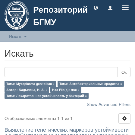
Репозиторий
Togg
navig
БГМУ
Искать
Искать
Ок
Тема: Mycoplasma genitalium ×
Тема: Антибактериальные средства ×
Автор: Бадыгина, Н. А. ×
Has File(s): true ×
Тема: Лекарственная устойчивость у бактерий ×
Show Advanced Filters
Отображаемые элементы 1-1 из 1
Выявление генетических маркеров устойчивости