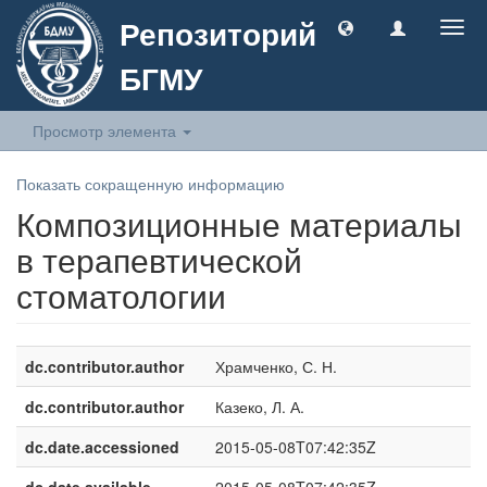
Репозиторий
Togg
navig
БГМУ
Просмотр элемента
Показать сокращенную информацию
Композиционные материалы
в терапевтической
стоматологии
dc.contributor.author
Храмченко, С. Н.
dc.contributor.author
Казеко, Л. А.
dc.date.accessioned
2015-05-08T07:42:35Z