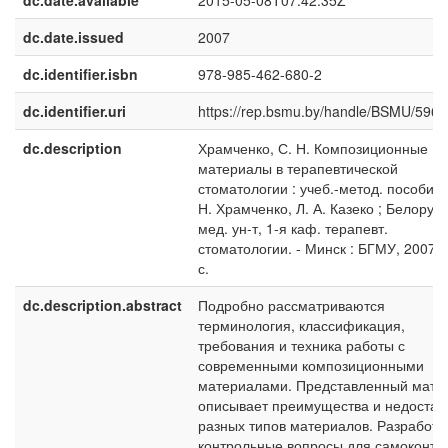
dc.date.available
2015-05-08T07:42:35Z
dc.date.issued
2007
dc.identifier.isbn
978-985-462-680-2
dc.identifier.uri
https://rep.bsmu.by/handle/BSMU/5964
dc.description
Храмченко, С. Н. Композиционные
материалы в терапевтической
стоматологии : учеб.-метод. пособие /
Н. Храмченко, Л. А. Казеко ; Белорус. 
мед. ун-т, 1-я каф. терапевт.
стоматологии. - Минск : БГМУ, 2007. 
с.
dc.description.abstract
Подробно рассматриваются
терминология, классификация,
требования и техника работы с
современными композиционными
материалами. Представленный мате
описывает преимущества и недостат
разных типов материалов. Разработ
контрольные вопросы для самоконтр