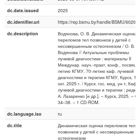
dc.date.issued
2025
dc.identifier.uri
https://rep.bsmu.by/handle/BSMU/60205
dc.description
Водянова, О. В. Динамическая оценка
переломов тел позвонков у детей с
несовершенным остеогенезом / О. В.
Водянова // Актуальные проблемы
лучевой диагностики : материалы II
Междунар. науч.-практ. конф., посвящ.
летию КГМУ, 70-летию каф. лучевой
диагностики и терапии КГМУ, Курск, 17
окт. 2025 г. / Курск. гос. мед. ун-т, Каф.
лучевой диагностики и терапии ; редкл.:
А. Лазаренко [и др.]. – Курск, 2025. – С.
34–38. – 1 CD-ROM.
dc.language.iso
ru
dc.title
Динамическая оценка переломов тел
позвонков у детей с несовершенным
остеогенезом