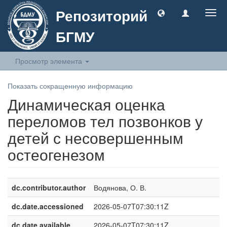
Репозиторий
Togg
navig
БГМУ
Просмотр элемента
Показать сокращенную информацию
Динамическая оценка
переломов тел позвонков у
детей с несовершенным
остеогенезом
dc.contributor.author
Водянова, О. В.
dc.date.accessioned
2026-05-07T07:30:11Z
dc.date.available
2026-05-07T07:30:11Z