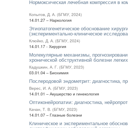
Нормоксическая лечебная компрессия в ко
Копытов, Д. А.
(
БГМУ
,
2024
)
14.01.27 – Наркология
Этиопатогенетическое обоснование хирург
(экспериментально-клиническое исследова
Клюйко, Д. А.
(
БГМУ
,
2024
)
14.01.17 - Хирургия
Молекулярные механизмы, прогнозирование
хронической обструктивной болезни легких
Кадушкин, А. Г.
(
БГМУ
,
2023
)
03.01.04 – Биохимия
Послеродовой эндометрит: диагностика, пр
Верес, И. А.
(
БГМУ
,
2023
)
14.01.01 – Акушерство и гинекология
Оптиконейропатии: диагностика, нейропрот
Качан, Т. В.
(
БГМУ
,
2023
)
14.01.07 – Глазные болезни
Клиническое и экспериментальное обоснов