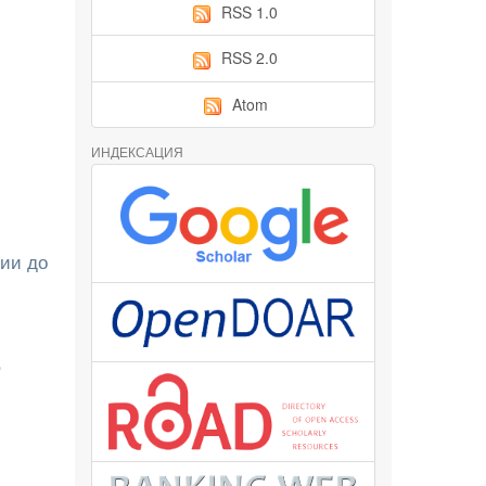
RSS 1.0
RSS 2.0
Atom
ИНДЕКСАЦИЯ
тии до
,