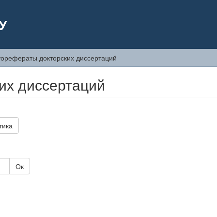
У
торефераты докторских диссертаций
их диссертаций
тика
Ок