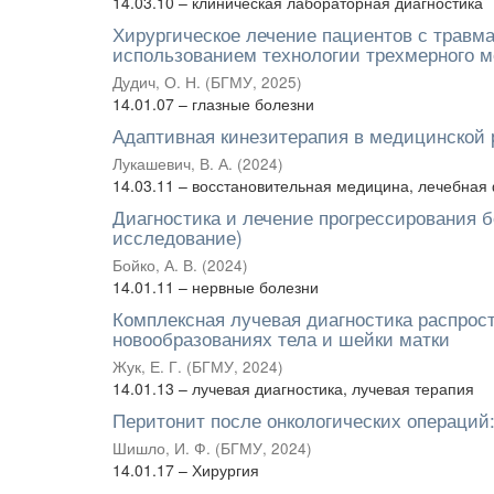
14.03.10 – клиническая лабораторная диагностика
Хирургическое лечение пациентов с трав
использованием технологии трехмерного 
Дудич, О. Н.
(
БГМУ
,
2025
)
14.01.07 – глазные болезни
Адаптивная кинезитерапия в медицинской 
Лукашевич, В. А.
(
2024
)
14.03.11 – восстановительная медицина, лечебная
Диагностика и лечение прогрессирования 
исследование)
Бойко, А. В.
(
2024
)
14.01.11 – нервные болезни
Комплексная лучевая диагностика распрос
новообразованиях тела и шейки матки
Жук, Е. Г.
(
БГМУ
,
2024
)
14.01.13 – лучевая диагностика, лучевая терапия
Перитонит после онкологических операций:
Шишло, И. Ф.
(
БГМУ
,
2024
)
14.01.17 – Хирургия