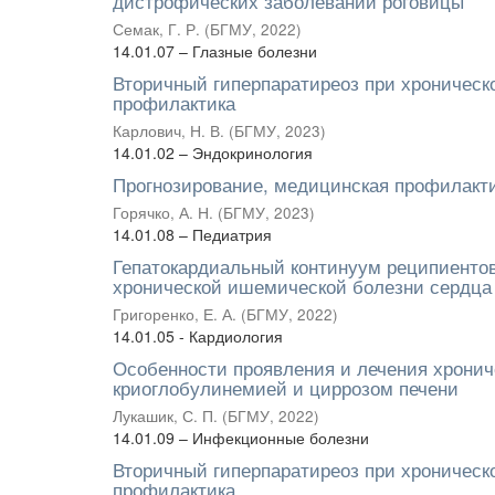
дистрофических заболеваний роговицы
Семак, Г. Р.
(
БГМУ
,
2022
)
14.01.07 – Глазные болезни
Вторичный гиперпаратиреоз при хроническо
профилактика
Карлович, Н. В.
(
БГМУ
,
2023
)
14.01.02 – Эндокринология
Прогнозирование, медицинская профилакт
Горячко, А. Н.
(
БГМУ
,
2023
)
14.01.08 – Педиатрия
Гепатокардиальный континуум реципиентов
хронической ишемической болезни сердца
Григоренко, Е. А.
(
БГМУ
,
2022
)
14.01.05 - Кардиология
Особенности проявления и лечения хронич
криоглобулинемией и циррозом печени
Лукашик, С. П.
(
БГМУ
,
2022
)
14.01.09 – Инфекционные болезни
Вторичный гиперпаратиреоз при хроническо
профилактика