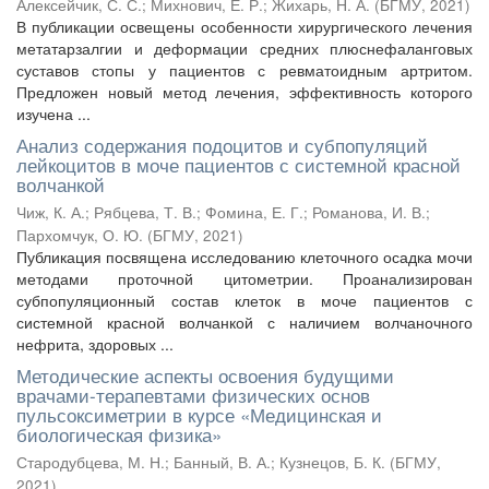
Алексейчик, С. С.
;
Михнович, Е. Р.
;
Жихарь, Н. А.
(
БГМУ
,
2021
)
В публикации освещены особенности хирургического лечения
метатарзалгии и деформации средних плюснефаланговых
суставов стопы у пациентов с ревматоидным артритом.
Предложен новый метод лечения, эффективность которого
изучена ...
Анализ содержания подоцитов и субпопуляций
лейкоцитов в моче пациентов с системной красной
волчанкой
Чиж, К. А.
;
Рябцева, Т. В.
;
Фомина, Е. Г.
;
Романова, И. В.
;
Пархомчук, О. Ю.
(
БГМУ
,
2021
)
Публикация посвящена исследованию клеточного осадка мочи
методами проточной цитометрии. Проанализирован
субпопуляционный состав клеток в моче пациентов с
системной красной волчанкой с наличием волчаночного
нефрита, здоровых ...
Методические аспекты освоения будущими
врачами-терапевтами физических основ
пульсоксиметрии в курсе «Медицинская и
биологическая физика»
Стародубцева, М. Н.
;
Банный, В. А.
;
Кузнецов, Б. К.
(
БГМУ
,
2021
)