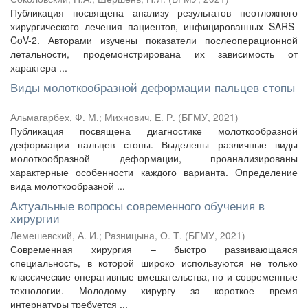
Публикация посвящена анализу результатов неотложного
хирургического лечения пациентов, инфицированных SARS-
CoV-2. Авторами изучены показатели послеоперационной
летальности, продемонстрирована их зависимость от
характера ...
Виды молоткообразной деформации пальцев стопы
Альмагарбех, Ф. М.
;
Михнович, Е. Р.
(
БГМУ
,
2021
)
Публикация посвящена диагностике молоткообразной
деформации пальцев стопы. Выделены различные виды
молоткообразной деформации, проанализированы
характерные особенности каждого варианта. Определение
вида молоткообразной ...
Актуальные вопросы современного обучения в
хирургии
Лемешевский, А. И.
;
Разницына, О. Т.
(
БГМУ
,
2021
)
Современная хирургия – быстро развивающаяся
специальность, в которой широко используются не только
классические оперативные вмешательства, но и современные
технологии. Молодому хирургу за короткое время
интернатуры требуется ...