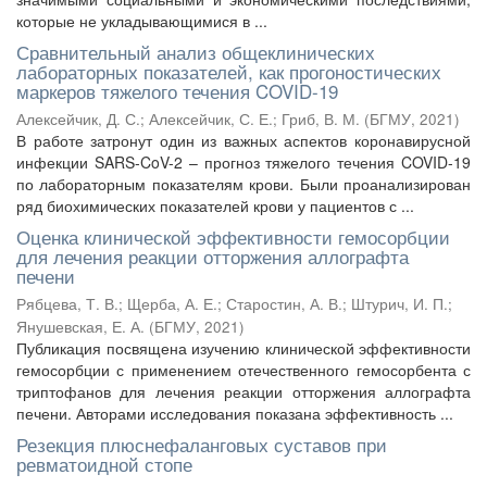
которые не укладывающимися в ...
Сравнительный анализ общеклинических
лабораторных показателей, как прогоностических
маркеров тяжелого течения COVID-19
Алексейчик, Д. С.
;
Алексейчик, С. Е.
;
Гриб, В. М.
(
БГМУ
,
2021
)
В работе затронут один из важных аспектов коронавирусной
инфекции SARS-CoV-2 – прогноз тяжелого течения COVID-19
по лабораторным показателям крови. Были проанализирован
ряд биохимических показателей крови у пациентов с ...
Оценка клинической эффективности гемосорбции
для лечения реакции отторжения аллографта
печени
Рябцева, Т. В.
;
Щерба, А. Е.
;
Старостин, А. В.
;
Штурич, И. П.
;
Янушевская, Е. А.
(
БГМУ
,
2021
)
Публикация посвящена изучению клинической эффективности
гемосорбции с применением отечественного гемосорбента с
триптофанов для лечения реакции отторжения аллографта
печени. Авторами исследования показана эффективность ...
Резекция плюснефаланговых суставов при
ревматоидной стопе