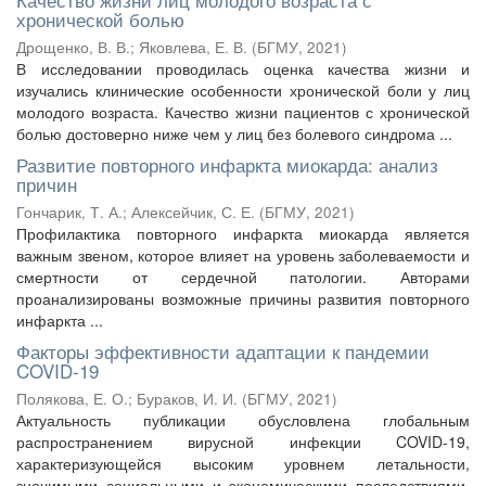
хронической болью
Дрощенко, В. В.
;
Яковлева, Е. В.
(
БГМУ
,
2021
)
В исследовании проводилась оценка качества жизни и
изучались клинические особенности хронической боли у лиц
молодого возраста. Качество жизни пациентов с хронической
болью достоверно ниже чем у лиц без болевого синдрома ...
Развитие повторного инфаркта миокарда: анализ
причин
Гончарик, Т. А.
;
Алексейчик, С. Е.
(
БГМУ
,
2021
)
Профилактика повторного инфаркта миокарда является
важным звеном, которое влияет на уровень заболеваемости и
смертности от сердечной патологии. Авторами
проанализированы возможные причины развития повторного
инфаркта ...
Факторы эффективности адаптации к пандемии
COVID-19
Полякова, Е. О.
;
Бураков, И. И.
(
БГМУ
,
2021
)
Актуальность публикации обусловлена глобальным
распространением вирусной инфекции COVID-19,
характеризующейся высоким уровнем летальности,
значимыми социальными и экономическими последствиями,