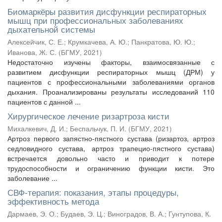
Биомаркёры развития дисфункции респираторных
мышц при профессиональных заболеваниях
дыхательной системы
Алексейчик, С. Е.
;
Крумкачева, А. Ю.
;
Панкратова, Ю. Ю.
;
Иванова, Ж. С.
(
БГМУ
,
2021
)
Недостаточно изучены факторы, взаимосвязанные с
развитием дисфункции респираторных мышц (ДРМ) у
пациентов с профессиональными заболеваниями органов
дыхания. Проанализированы результаты исследований 110
пациентов с данной ...
Хирургическое лечение ризартроза кисти
Михалкевич, Д. И.
;
Беспальчук, П. И.
(
БГМУ
,
2021
)
Артроз первого запястно-пястного сустава (ризартоз, артроз
седловидного сустава, артроз трапецио-пястного сустава)
встречается довольно часто и приводит к потере
трудоспособности и ограничению функции кисти. Это
заболевание ...
СВФ-терапия: показания, этапы процедуры,
эффективность метода
Дармаев, Э. О.
;
Будаев, Э. Ц.
;
Виноградов, В. А.
;
Гунтупова, К.