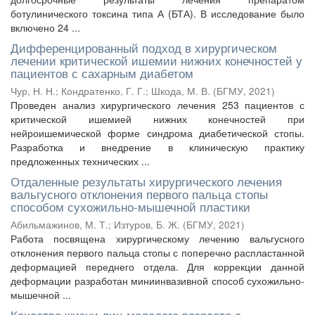
ботулинического токсина типа А (БТА). В исследование было
включено 24 ...
Дифференцированный подход в хирургическом
лечении критической ишемии нижних конечностей у
пациентов с сахарным диабетом
Чур, Н. Н.
;
Кондратенко, Г. Г.
;
Шкода, М. В.
(
БГМУ
,
2021
)
Проведен анализ хирургического лечения 253 пациентов с
критической ишемией нижних конечностей при
нейроишемической форме синдрома диабетической стопы.
Разработка и внедрение в клиническую практику
предложенных технических ...
Отдаленные результаты хирургического лечения
вальгусного отклонения первого пальца стопы
способом сухожильно-мышечной пластики
Абильмажинов, М. Т.
;
Изтуров, Б. Ж.
(
БГМУ
,
2021
)
Работа посвящена хирургическому лечению вальгусного
отклонения первого пальца стопы с поперечно распластанной
деформацией переднего отдела. Для коррекции данной
деформации разработан миниинвазивной способ сухожильно-
мышечной ...
Качество жизни лиц молодого возраста с