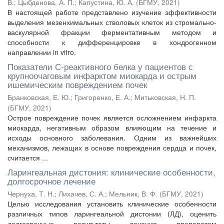
В.
;
Цыбденова, А. П.
;
Капустина, Ю. А.
(
БГМУ
,
2021
)
В настоящей работе представлено изучение эффективности
выделения мезенхимальных стволовых клеток из стромально-
васкулярной фракции ферментативным методом и
способности к дифференцировке в хондрогенном
направлении in vitro.
Показатели С-реактивного белка у пациентов с
крупноочаговым инфарктом миокарда и острым
ишемическим повреждением почек
Бранковская, Е. Ю.
;
Григоренко, Е. А.
;
Митьковская, Н. П.
(
БГМУ
,
2021
)
Острое повреждение почек является осложнением инфаркта
миокарда, негативным образом влияющим на течение и
исходы основного заболевания. Одним из важнейших
механизмов, лежащих в основе повреждения сердца и почек,
считается ...
Ларингеальная дистония: клинические особенности,
долгосрочное лечение
Чернуха, Т. Н.
;
Лихачев, С. А.
;
Мельник, В. Ф.
(
БГМУ
,
2021
)
Целью исследования установить клинические особенности
различных типов ларингеальной дистонии (ЛД), оценить
долгосрочные результаты лечения препаратом