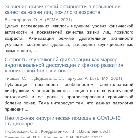
Значение физической активности в повышении
качества жизни лиц пожилого возраста
Высогорцева, О. Н.
(
БГМУ
,
2021
)
Целью исследования явилось изучение уровня физической
активности и показателей качества жизни лиц пожилого
возраста. Активизация режима двигательной активности
улучшает состояние здоровья, расширяет функциональные
возможности, ...
Скорость клубочковой фильтрации как маркер
эндотелиальной дисфункции и фактор развития
хронической болезни почек
Тишков, С. П.
;
Дедкова, Е. С.
;
Гаркуша, А. В.
(
БГМУ
,
2021
)
Публикация посвящена особенностям эндотелиальной
дисфункции у постинфарктных пациентов с сопутствующей
патологией и ее роли в прогрессировании хронической
болезни почек. Тема интересует тем, что данная патология
приводит ...
Неотложная хирургическая помощь в COVID-19
стационаре
Якубовский, С.В.
;
Кондратенко, Г.Г.
;
Василевич, А.П.
;
Соколовский, П.А.
;
Шершень, П.И.
(
БГМУ
,
2021
)