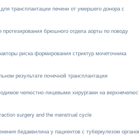
для трансплантации печени от умершего донора с
е протезирования брюшного отдела аорты по поводу
торы риска формирования стриктур мочеточника
льном результате почечной трансплантации
оводимое челюстно-лицевыми хирургами на верхнечелюс
raction surgery and the menstrual cycle
енения бедаквилина у пациентов с туберкулезом органо