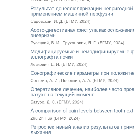
Результат децеллюляризации непригодной 
применением машинной перфузии
Садовский, И. Д.
(
БГМУ
,
2024
)
Аорто-дигестивная фистула как осложнени
аневризмы
Русецкий, В. И.
;
Труханович, Я. Г.
(
БГМУ
,
2024
)
Модифицируемые и немодифицируемые фак
аллографта почки
Левкович, Е. И.
(
БГМУ
,
2024
)
Сонографические параметры при положите
Селькин, А. И.
;
Печенкин, А. А.
(
БГМУ
,
2024
)
Оперативное лечение, наиболее часто пр
пазухе на текущий момент
Батуро, Д. С.
(
БГМУ
,
2024
)
A comparison of pain levels between tooth ext
Zhu ZhiHua
(
БГМУ
,
2024
)
Ретроспективный анализ результатов прим
дыхания