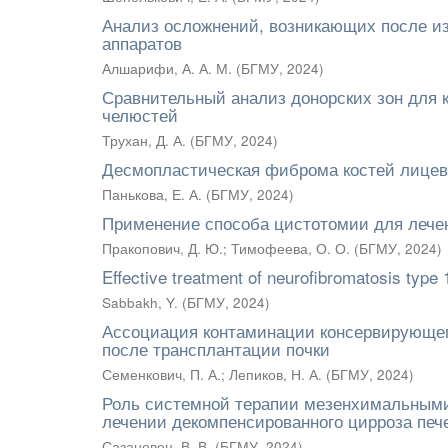
Анализ осложнений, возникающих после и
аппаратов
Алшарифи, А. А. М.
(
БГМУ
,
2024
)
Сравнительный анализ донорских зон для к
челюстей
Трухан, Д. А.
(
БГМУ
,
2024
)
Десмопластическая фиброма костей лицевог
Панькова, Е. А.
(
БГМУ
,
2024
)
Применение способа цистотомии для лече
Пракопович, Д. Ю.
;
Тимофеева, О. О.
(
БГМУ
,
2024
)
Effective treatment of neurofibromatosis type 
Sabbakh, Y.
(
БГМУ
,
2024
)
Ассоциация контаминации консервирующег
после трансплантации почки
Семенкович, П. А.
;
Лепиков, Н. А.
(
БГМУ
,
2024
)
Роль системной терапии мезенхимальными
лечении декомпенсированного цирроза печ
Сазановец, В. В.
(
БГМУ
,
2024
)