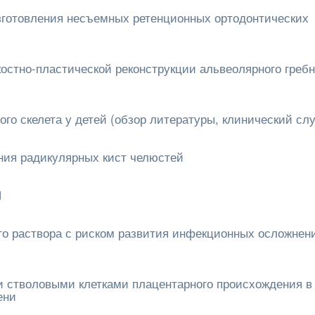
зготовления несъемных ретенционных ортодонтических
остно-пластической реконструкции альвеолярного греб
о скелета у детей (обзор литературы, клинический сл
ния радикулярных кист челюстей
1
о раствора с риском развития инфекционных осложнен
 стволовыми клетками плацентарного происхождения в
ени