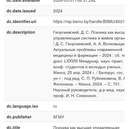
dc.date.available
2026-05-07T08:31:29Z
dc.date.issued
2024
dc.identifier.uri
https://rep.bsmu.by/handle/BSMU/60218
dc.description
Георгиевский, Д. С. Психика как высша
управляющая система в живом органи
/ Д. С. Георгиевский, А. А. Волковыцкий 
Актуальные проблемы современной
медицины и фармации – 2024 : сб. тез.
докл. LXXVIII Междунар. науч.-практ.
конф. студентов и молодых ученых,
Минск, 25 апр. 2024 г. / Белорус. гос. м
ун-т ; под ред. С. П. Рубниковича, В. А.
Филонюка. – Минск, 2024. – С. 701.
Научный руководитель: д-р мед. наук,
проф. И. Н. Семененя.
dc.language.iso
ru
dc.publisher
БГМУ
dc.title
Психика как высшая управляющая