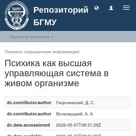
Репозиторий
Togg
navig
БГМУ
Просмотр элемента
Показать сокращенную информацию
Психика как высшая
управляющая система в
живом организме
dc.contributor.author
Георгиевский, Д. С.
dc.contributor.author
Волковыцкий, А. А.
dc.date.accessioned
2026-05-07T08:31:29Z