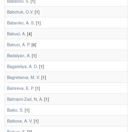
Babanov, S.
[1]
Babchuk, O.V.
[1]
Babenko, A. S.
[1]
Babuci, A.
[4]
Babuci, A. P.
[6]
Badalyan, A.
[1]
Bagateliya, A. D.
[1]
Bagretsova, M. V.
[1]
Bahireva, E. P.
[1]
Bahrami-Zad, N. A.
[1]
Baiko, S.
[1]
Baikova, A. V.
[1]
Baituni, S.
[3]