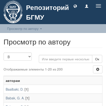
Репозиторий
Togg
navig
БГМУ
Просмотр по автору
Просмотр по автору
Ок
Отображаемые элементы 1-20 из 200
авторам
Baalbaki, D.
[1]
Babak, G. A.
[1]