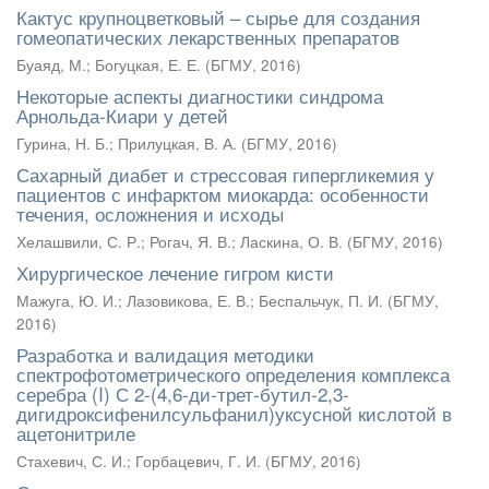
Кактус крупноцветковый – сырье для создания
гомеопатических лекарственных препаратов
Буаяд, М.
;
Богуцкая, Е. Е.
(
БГМУ
,
2016
)
Некоторые аспекты диагностики синдрома
Арнольда-Киари у детей
Гурина, Н. Б.
;
Прилуцкая, В. А.
(
БГМУ
,
2016
)
Сахарный диабет и стрессовая гипергликемия у
пациентов с инфарктом миокарда: особенности
течения, осложнения и исходы
Хелашвили, С. Р.
;
Рогач, Я. В.
;
Ласкина, О. В.
(
БГМУ
,
2016
)
Хирургическое лечение гигром кисти
Мажуга, Ю. И.
;
Лазовикова, Е. В.
;
Беспальчук, П. И.
(
БГМУ
,
2016
)
Разработка и валидация методики
спектрофотометрического определения комплекса
серебра (I) С 2-(4,6-ди-трет-бутил-2,3-
дигидроксифенилсульфанил)уксусной кислотой в
ацетонитриле
Стахевич, С. И.
;
Горбацевич, Г. И.
(
БГМУ
,
2016
)