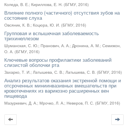
Коледа, В. Е.
;
Кириллова, Е. Н.
(
БГМУ
,
2016
)
Влияние полного (частичного) отсутствия зубов на
состояние слуха
Овсяник, К. В.
;
Коцюра, Ю. И.
(
БГМУ
,
2016
)
Групповая и вспышечная заболеваемость
трихинеллезом
Шуманская, С. Ю.
;
Пранович, А. А.
;
Дронина, А. М.
;
Семижон,
О. А.
(
БГМУ
,
2016
)
Ключевые вопросы профилактики заболеваний
слизистой оболочки рта
Захарко, Т. И.
;
Латышева, С. В.
;
Латышева, С. В.
(
БГМУ
,
2016
)
Анализ результатов оказания экстренной помощи и
отсроченных миниинвазивных вмешательств при
кровотечениях из варикозно расширенных вен
пищевода
Мазуркевич, Д. А.
;
Мрочко, Л. А.
;
Неверов, П. С.
(
БГМУ
,
2016
)