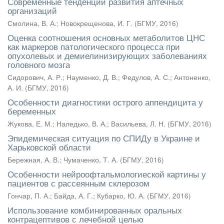
Современные тенденции развития аптечных
организаций
Смолина, В. А.
;
Новокрещенова, И. Г.
(
БГМУ
,
2016
)
Оценка соотношения основных метаболитов ЦНС
как маркеров патологического процесса при
опухолевых и демиелинизирующих заболеваниях
головного мозга
Сидорович, А. Р.
;
Науменко, Д. В.
;
Федулов, А. С.
;
Антоненко,
А. И.
(
БГМУ
,
2016
)
Особенности диагностики острого аппендицита у
беременных
Жукова, Е. М.
;
Наледько, В. А.
;
Васильева, Л. Н.
(
БГМУ
,
2016
)
Эпидемическая ситуация по СПИДу в Украине и
Харьковской области
Бережная, А. В.
;
Чумаченко, Т. А.
(
БГМУ
,
2016
)
Особенности нейроофтальмологиеской картины у
пациентов с рассеянным склерозом
Гончар, П. А.
;
Байда, А. Г.
;
Кубарко, Ю. А.
(
БГМУ
,
2016
)
Использование комбинированных оральных
контрацептивов с лечебной целью