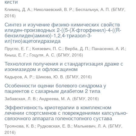
кисти
Климец, Д. А.
;
Николаевский, В. Р.
;
Беспальчук, А. П.
(
БГМУ
,
2016
)
Синтез и изучение физико-химических свойств
илиден-производных 2-((5-(X-фторфенил)-4-((R-
бензилиден)амино)-1,2,4-триазол-3-
ил)тио)ацетогидразида
Пругло, Е. Г.
;
Князевич, П. С.
;
Верба, Д. П.
;
Панасенко, А. И.
;
Кныш, Е. Г.
;
Гоцуля, А. С.
(
БГМУ
,
2016
)
Технология получения и стандартизация драже с
изониазидом и офлоксацином
Кадыров, А. Р.
;
Шикова, Ю. В.
(
БГМУ
,
2016
)
Особенности оценки болевого синдрома у
пациентов с сахарным диабетом 2 типа
Забавская, Л. В.
;
Андреева, М. А.
(
БГМУ
,
2016
)
Эффективность криотерапии в комплексном
лечении спортсменов с повреждениями капсульно-
связочного аппарата голеностопного сустава
Троянова, К. В.
;
Рудковская, Е. В.
;
Малькевич, Л. А.
(
БГМУ
,
2016
)