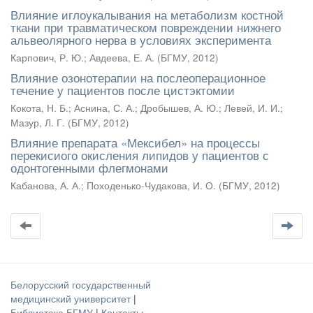
Влияние иглоукалывания на метаболизм костной
ткани при травматическом повреждении нижнего
альвеолярного нерва в условиях эксперимента
Карпович, Р. Ю.
;
Авдеева, Е. А.
(
БГМУ
,
2012
)
Влияние озонотерапии на послеоперационное
течение у пациентов после цистэктомии
Кокота, Н. Б.
;
Аснина, С. А.
;
Дробышев, А. Ю.
;
Левей, И. И.
;
Мазур, Л. Г.
(
БГМУ
,
2012
)
Влияние препарата «Мексибел» на процессы
перекисиого окисления липидов у пациентов с
одонтогенными флегмонами
Кабанова, А. А.
;
Походенько-Чудакова, И. О.
(
БГМУ
,
2012
)
Белорусский государственный
медицинский университет
|
Библиотека БГМУ
|
Контакты