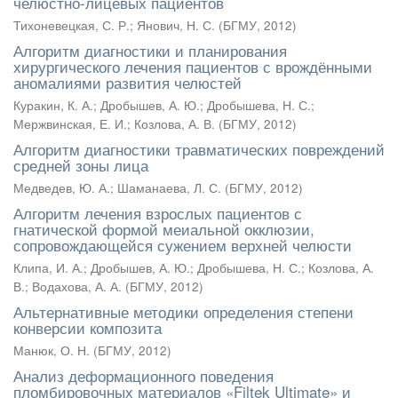
челюстно-лицевых пациентов
Тихоневецкая, С. Р.
;
Янович, Н. С.
(
БГМУ
,
2012
)
Алгоритм диагностики и планирования
хирургического лечения пациентов с врождёнными
аномалиями развития челюстей
Куракин, К. А.
;
Дробышев, А. Ю.
;
Дробышева, Н. С.
;
Мержвинская, Е. И.
;
Козлова, А. В.
(
БГМУ
,
2012
)
Алгоритм диагностики травматических повреждений
средней зоны лица
Медведев, Ю. А.
;
Шаманаева, Л. С.
(
БГМУ
,
2012
)
Алгоритм лечения взрослых пациентов с
гнатической формой меиальной окклюзии,
сопровождающейся сужением верхней челюсти
Клипа, И. А.
;
Дробышев, А. Ю.
;
Дробышева, Н. С.
;
Козлова, А.
В.
;
Водахова, А. А.
(
БГМУ
,
2012
)
Альтернативные методики определения степени
конверсии композита
Манюк, О. Н.
(
БГМУ
,
2012
)
Анализ деформационного поведения
пломбировочных материалов «Filtek Ultimate» и