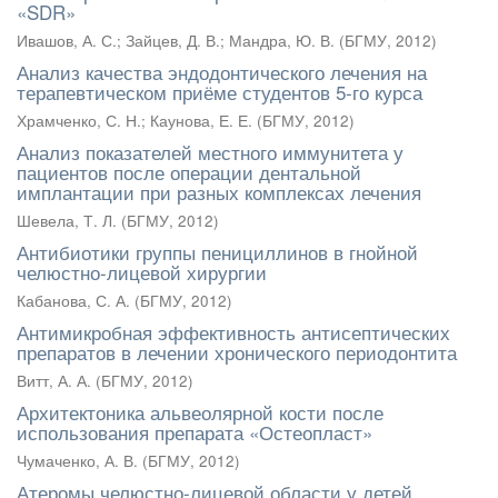
«SDR»
Ивашов, А. С.
;
Зайцев, Д. В.
;
Мандра, Ю. В.
(
БГМУ
,
2012
)
Анализ качества эндодонтического лечения на
терапевтическом приёме студентов 5-го курса
Храмченко, С. Н.
;
Каунова, Е. Е.
(
БГМУ
,
2012
)
Анализ показателей местного иммунитета у
пациентов после операции дентальной
имплантации при разных комплексах лечения
Шевела, Т. Л.
(
БГМУ
,
2012
)
Антибиотики группы пенициллинов в гнойной
челюстно-лицевой хирургии
Кабанова, С. А.
(
БГМУ
,
2012
)
Антимикробная эффективность антисептических
препаратов в лечении хронического периодонтита
Витт, А. А.
(
БГМУ
,
2012
)
Архитектоника альвеолярной кости после
использования препарата «Остеопласт»
Чумаченко, А. В.
(
БГМУ
,
2012
)
Атеромы челюстно-лицевой области у детей