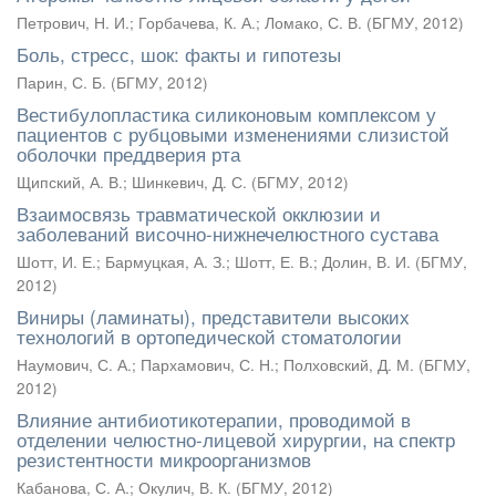
Петрович, Н. И.
;
Горбачева, К. А.
;
Ломако, С. В.
(
БГМУ
,
2012
)
Боль, стресс, шок: факты и гипотезы
Парин, С. Б.
(
БГМУ
,
2012
)
Вестибулопластика силиконовым комплексом у
пациентов с рубцовыми изменениями слизистой
оболочки преддверия рта
Щипский, А. В.
;
Шинкевич, Д. С.
(
БГМУ
,
2012
)
Взаимосвязь травматической окклюзии и
заболеваний височно-нижнечелюстного сустава
Шотт, И. Е.
;
Бармуцкая, А. З.
;
Шотт, Е. В.
;
Долин, В. И.
(
БГМУ
,
2012
)
Виниры (ламинаты), представители высоких
технологий в ортопедической стоматологии
Наумович, С. А.
;
Пархамович, С. Н.
;
Полховский, Д. М.
(
БГМУ
,
2012
)
Влияние антибиотикотерапии, проводимой в
отделении челюстно-лицевой хирургии, на спектр
резистентности микроорганизмов
Кабанова, С. А.
;
Окулич, В. К.
(
БГМУ
,
2012
)