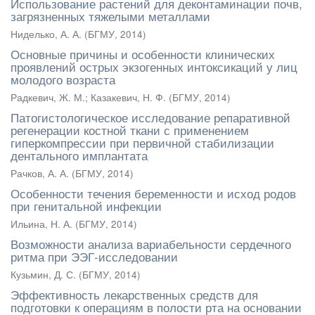
Использование растений для деконтаминации почв,
загрязненных тяжелыми металлами
Ниделько, А. А.
(
БГМУ
,
2014
)
Основные причины и особенности клинических
проявлений острых экзогенных интоксикаций у лиц
молодого возраста
Радкевич, Ж. М.
;
Казакевич, Н. Ф.
(
БГМУ
,
2014
)
Патогистологическое исследование репаративной
регенерации костной ткани с применением
гиперкомпрессии при первичной стабилизации
дентального имплантата
Рачков, А. А.
(
БГМУ
,
2014
)
Особенности течения беременности и исход родов
при генитальной инфекции
Ильина, Н. А.
(
БГМУ
,
2014
)
Возможности анализа вариабельности сердечного
ритма при ЭЭГ-исследовании
Кузьмин, Д. С.
(
БГМУ
,
2014
)
Эффективность лекарственных средств для
подготовки к операциям в полости рта на основании