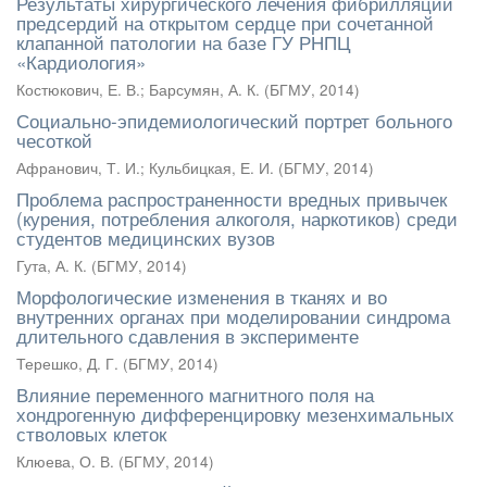
Результаты хирургического лечения фибрилляции
предсердий на открытом сердце при сочетанной
клапанной патологии на базе ГУ РНПЦ
«Кардиология»
Костюкович, Е. В.
;
Барсумян, А. К.
(
БГМУ
,
2014
)
Социально-эпидемиологический портрет больного
чесоткой
Афранович, Т. И.
;
Кульбицкая, Е. И.
(
БГМУ
,
2014
)
Проблема распространенности вредных привычек
(курения, потребления алкоголя, наркотиков) среди
студентов медицинских вузов
Гута, А. К.
(
БГМУ
,
2014
)
Морфологические изменения в тканях и во
внутренних органах при моделировании синдрома
длительного сдавления в эксперименте
Терешко, Д. Г.
(
БГМУ
,
2014
)
Влияние переменного магнитного поля на
хондрогенную дифференцировку мезенхимальных
стволовых клеток
Клюева, О. В.
(
БГМУ
,
2014
)