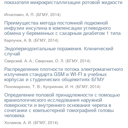
показателя микрокристаллизации ротовой жидкости
Игнатович, А. П.
(
БГМУ
,
2014
)
Преимущества метода постоянной подкожной
инфузии инсулина в компенсации углеводного
обмена у беременных с сахарным диабетом 1 типа
Карпучок, А. В.
(
БГМУ
,
2014
)
Эндопериодонтальные поражения. Клинический
случай
Свирский, А. А.
;
Свирская, О. Л.
(
БГМУ
,
2014
)
Распределение плотности потока электромагнитного
излучения стандарта GSM и WI-FI в учебных
корпусах и студенческих общежитиях БГМУ
Пономаренко, Т. В.
;
Куприяник, И. Н.
(
БГМУ
,
2014
)
Определение половой принадлежности с помощью
краниологического исследования наружной
поверхности и внутреннего основания черепа в
сочетании с компьютерной томографией головы
человека
Холамов, А. И.
(
БГМУ
,
2014
)