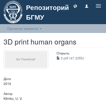
Репозиторий
Togg
navig
БГМУ
Просмотр элемента
3D print human organs
Открыть
5.pdf (47.22Kb)
Дата
2016
Автор
Klimko, U. V.