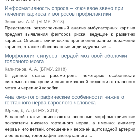
Информативность опроса – ключевое звено при
лечении кариеса и вопросов профилактики
Зинкевич, А. И.
(
БГМУ
,
2018
)
Представлен ретроспективный анализ амбулаторных карт на
предмет выявления факторов риска, ведущие к развитию
кариеса. Описаны клинические проявления ранних поражений
кариеса, а также обоснованные индивидуальные ...
Морфология синусов твердой мозговой оболочки
головного мозга
Капитонов, А. А.
(
БГМУ
,
2018
)
В данной статье рассмотрены некоторые особенности
системы оттока крови и спинномозговой жидкости от головного
мозга и черепной коробки.
Анатомо-топографические особенности нижнего
гортанного нерва взрослого человека
Юрков, Д. А.
(
БГМУ
,
2018
)
В данной статье описываются основные морфометрические
показатели нижнего гортанного нерва, а именно: диаметр
нерва и его ветвей, отношение к верхней щитовидной артерии
и её ветвям, топография внегортанного ...