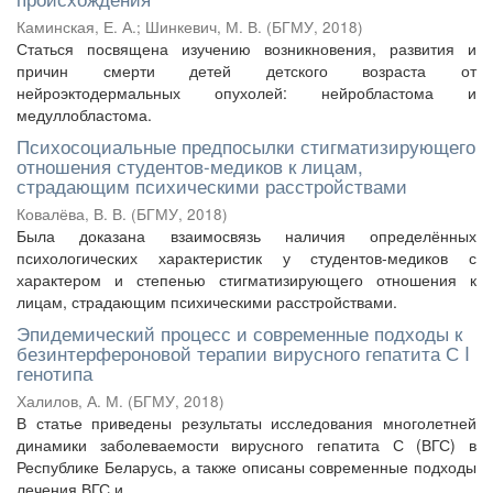
Каминская, Е. А.
;
Шинкевич, М. В.
(
БГМУ
,
2018
)
Статься посвящена изучению возникновения, развития и
причин смерти детей детского возраста от
нейроэктодермальных опухолей: нейробластома и
медуллобластома.
Психосоциальные предпосылки стигматизирующего
отношения студентов-медиков к лицам,
страдающим психическими расстройствами
Ковалёва, В. В.
(
БГМУ
,
2018
)
Была доказана взаимосвязь наличия определённых
психологических характеристик у студентов-медиков с
характером и степенью стигматизирующего отношения к
лицам, страдающим психическими расстройствами.
Эпидемический процесс и современные подходы к
безинтерфероновой терапии вирусного гепатита С I
генотипа
Халилов, А. М.
(
БГМУ
,
2018
)
В статье приведены результаты исследования многолетней
динамики заболеваемости вирусного гепатита С (ВГС) в
Республике Беларусь, а также описаны современные подходы
лечения ВГС и ...