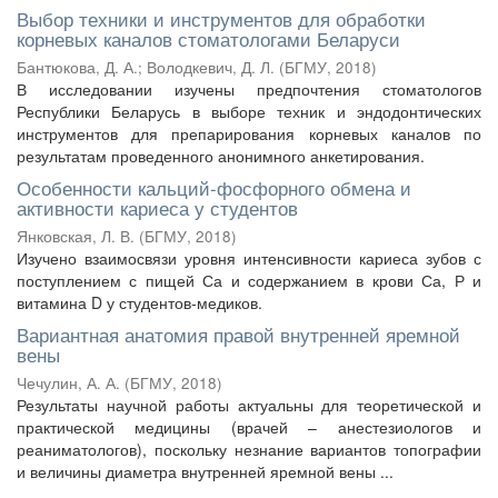
Выбор техники и инструментов для обработки
корневых каналов стоматологами Беларуси
Бантюкова, Д. А.
;
Володкевич, Д. Л.
(
БГМУ
,
2018
)
В исследовании изучены предпочтения стоматологов
Республики Беларусь в выборе техник и эндодонтических
инструментов для препарирования корневых каналов по
результатам проведенного анонимного анкетирования.
Особенности кальций-фосфорного обмена и
активности кариеса у студентов
Янковская, Л. В.
(
БГМУ
,
2018
)
Изучено взаимосвязи уровня интенсивности кариеса зубов с
поступлением с пищей Са и содержанием в крови Са, Р и
витамина D у студентов-медиков.
Вариантная анатомия правой внутренней яремной
вены
Чечулин, А. А.
(
БГМУ
,
2018
)
Результаты научной работы актуальны для теоретической и
практической медицины (врачей – анестезиологов и
реаниматологов), поскольку незнание вариантов топографии
и величины диаметра внутренней яремной вены ...