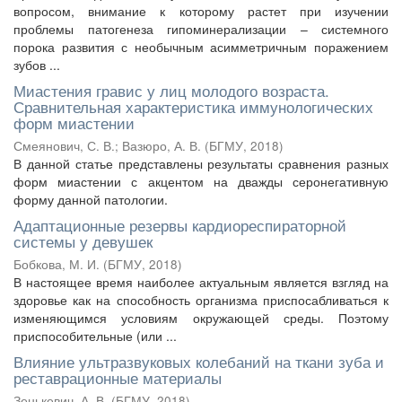
вопросом, внимание к которому растет при изучении
проблемы патогенеза гипоминерализации – системного
порока развития с необычным асимметричным поражением
зубов ...
Миастения гравис у лиц молодого возраста.
Сравнительная характеристика иммунологических
форм миастении
Смеянович, С. В.
;
Вазюро, А. В.
(
БГМУ
,
2018
)
В данной статье представлены результаты сравнения разных
форм миастении с акцентом на дважды серонегативную
форму данной патологии.
Адаптационные резервы кардиореспираторной
системы у девушек
Бобкова, М. И.
(
БГМУ
,
2018
)
В настоящее время наиболее актуальным является взгляд на
здоровье как на способность организма приспосабливаться к
изменяющимся условиям окружающей среды. Поэтому
приспособительные (или ...
Влияние ультразвуковых колебаний на ткани зуба и
реставрационные материалы
Зенькевич, А. В.
(
БГМУ
,
2018
)