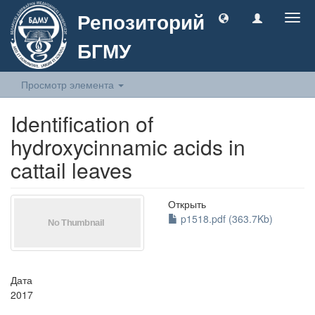
Репозиторий
Togg
navig
БГМУ
Просмотр элемента
Identification of
hydroxycinnamic acids in
cattail leaves
Открыть
p1518.pdf (363.7Kb)
Дата
2017