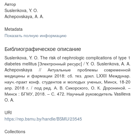
Автор
Suslenkova, Y. O.
Achepovskaya, A. A.
Metadata
Показать полную информацию
Библиографическое описание
Suslenkova, Y. O. The risk of nephrologic complications of type 1
diabetes mellitus [Электронный ресурс] / Y. O. Suslenkova, A. A.
Achepovskaya // Актуальные проблемы современной
медицины и фармации 2018: сб. тез. докл. LXXII Междунар.
науч.-практ конф. студентов и молодых ученых, Минск, 18-20
апр. 2018 г. / под ред. А. В. Сикорского, О. К. Дорониной. –
Минск : БГМУ, 2018. – С. 472. Научный руководитель Vasilieva
O. A.
URI
https://rep.bsmu.by/handle/BSMU/23545
Collections