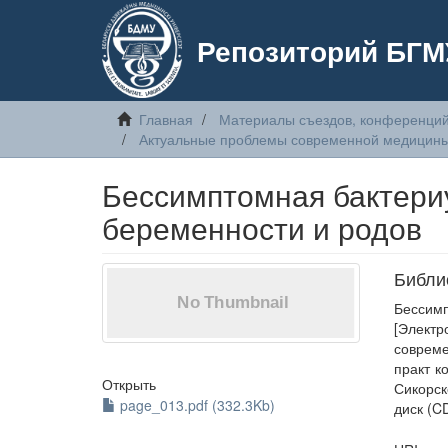
Репозиторий БГМ
Главная
Материалы съездов, конференций
Актуальные проблемы современной медицин
Бессимптомная бактериу
беременности и родов
Библи
Бессим
[Элект
совреме
практ к
Открыть
Сикорск
page_013.pdf (332.3Kb)
диск (C