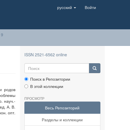
русский
Войти
19
ISSN 2521-6562 online
Поиск в Репозитории
В этой коллекции
и родов
роблемы
ПРОСМОТР
. науч.-
д. А. В.
Весь Репозиторий
он. опт.
Разделы и коллекции