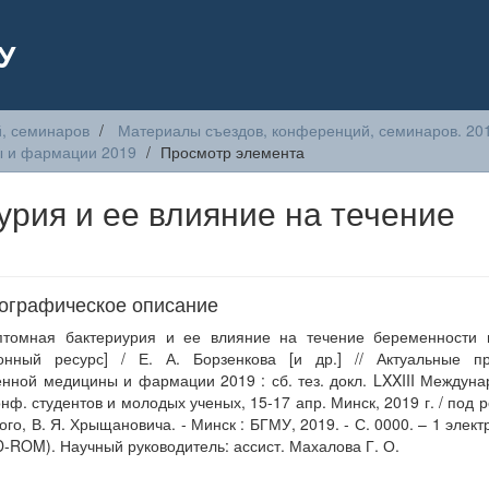
У
, семинаров
Материалы съездов, конференций, семинаров. 20
ы и фармации 2019
Просмотр элемента
рия и ее влияние на течение
ографическое описание
птомная бактериурия и ее влияние на течение беременности 
ронный ресурс] / Е. А. Борзенкова [и др.] // Актуальные п
нной медицины и фармации 2019 : сб. тез. докл. LXXIII Междунар
онф. студентов и молодых ученых, 15-17 апр. Минск, 2019 г. / под ре
ого, В. Я. Хрыщановича. - Минск : БГМУ, 2019. - С. 0000. – 1 электр
D-ROM). Научный руководитель: ассист. Махалова Г. О.