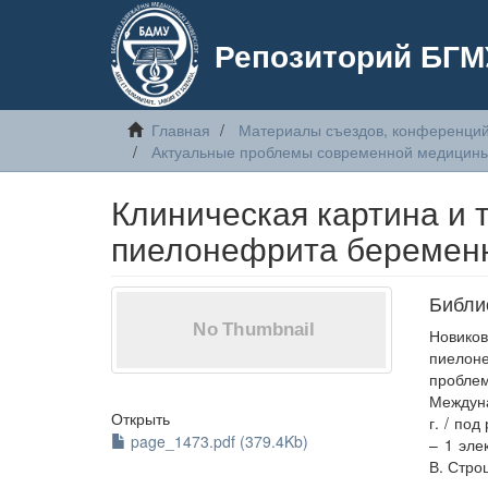
Репозиторий БГМ
Главная
Материалы съездов, конференций
Актуальные проблемы современной медицин
Клиническая картина и 
пиелонефрита беремен
Библи
Новико
пиелоне
пробле
Междуна
Открыть
г. / под
page_1473.pdf (379.4Kb)
– 1 эле
В. Стро