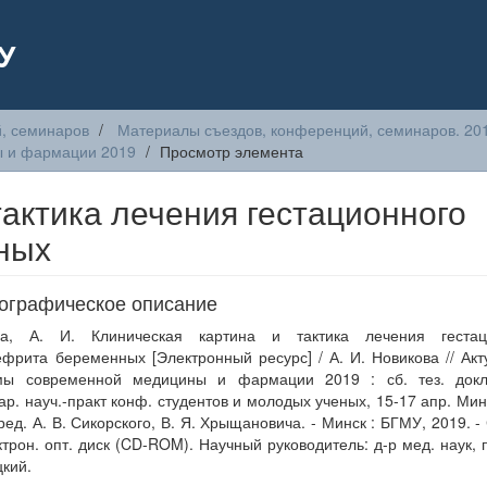
У
, семинаров
Материалы съездов, конференций, семинаров. 20
ы и фармации 2019
Просмотр элемента
тактика лечения гестационного
ных
ографическое описание
ва, А. И. Клиническая картина и тактика лечения гестац
фрита беременных [Электронный ресурс] / А. И. Новикова // Ак
мы современной медицины и фармации 2019 : сб. тез. докл.
р. науч.-практ конф. студентов и молодых ученых, 15-17 апр. Мин
 ред. А. В. Сикорского, В. Я. Хрыщановича. - Минск : БГМУ, 2019. - 
ктрон. опт. диск (CD-ROM). Научный руководитель: д-р мед. наук, 
цкий.