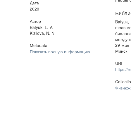
frequenc
Дата
2020
Библи
Автор
Batyuk,
Batyuk, L. V.
measurem
Kizilova, N. N.
биологи
междуна
29 мая 
Metadata
Минск :
Показать полную информацию
URI
https:/
Collecti
Физико-