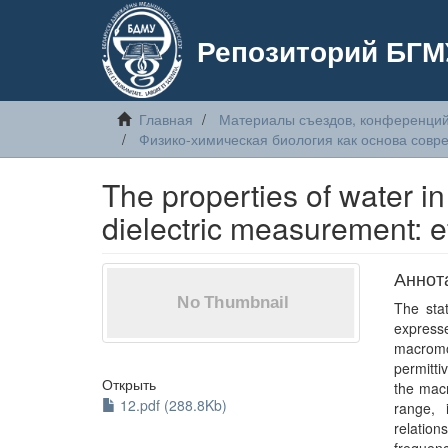
Репозиторий БГМ
Главная
Материалы съездов, конференций
Физико-химическая биология как основа сов
The properties of water 
dielectric measurement: ef
Аннот
The stat
expres
macromo
permitti
Открыть
the mac
12.pdf (288.8Kb)
range, 
relatio