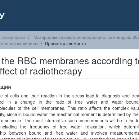
У
, семинаров
Материалы съездов, конференций, семинаров. 20
ременной медицины
Просмотр элемента
in the RBC membranes according t
fect of radiotherapy
ации
e of cells and their reaction in the stress load in diagnosis and tre
sed in a change in the ratio of free water and water bound
lecules of the cell membranes. This ratio affects the complex valu
vity, since in bound water the mechanical moment is determined by th
romolecule. The most informative such measurements will be in the f
including the frequency of free water relaxation, which determ
nship between bound and free water and involves measurement