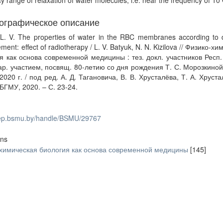
y range of relaxation of water molecules, i.e. near the frequency of 10
ографическое описание
 L. V. The properties of water in the RBC membranes according to di
ent: effect of radiotherapy / L. V. Batyuk, N. N. Kizilova // Физико-х
я как основа современной медицины : тез. докл. участников Респ.
р. участием, посвящ. 80-летию со дня рождения Т. С. Морозкиной
2020 г. / под ред. А. Д. Тагановича, В. В. Хрусталёва, Т. А. Хруста
 БГМУ, 2020. – С. 23-24.
/rep.bsmu.by/handle/BSMU/29767
ons
химическая биология как основа современной медицины
[145]