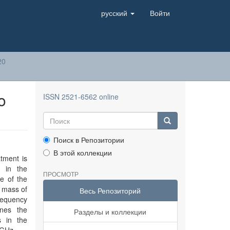
русский
Войти
20
o
ISSN 2521-6562 online
Поиск в Репозитории
В этой коллекции
atment is
 in the
ПРОСМОТР
e of the
e mass of
Весь Репозиторий
requency
ines the
Разделы и коллекции
s in the