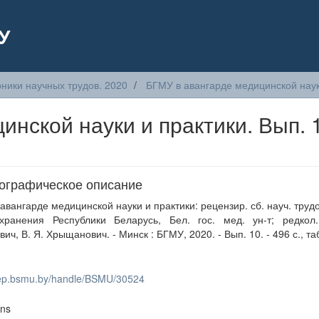
У
ники научных трудов. 2020
БГМУ в авангарде медицинской наук
нской науки и практики. Вып. 
ографическое описание
авангарде медицинской науки и практики: рецензир. сб. науч. трудо
охранения Республики Беларусь, Бел. гос. мед. ун-т; редкол.
ич, В. Я. Хрыщанович. - Минск : БГМУ, 2020. - Вып. 10. - 496 с., таб
/rep.bsmu.by/handle/BSMU/30524
ons