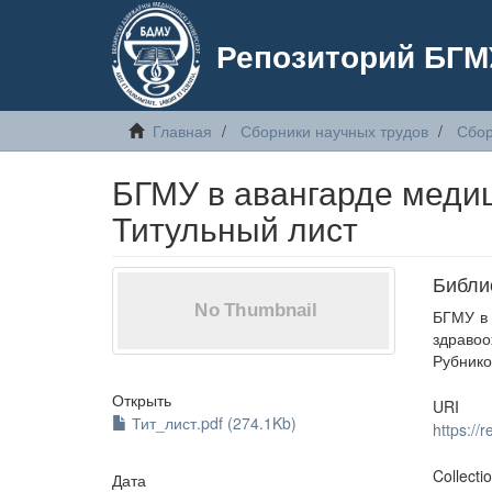
Репозиторий БГМ
Главная
Сборники научных трудов
Сбор
БГМУ в авангарде медици
Титульный лист
Библи
БГМУ в 
здраво
Рубников
Открыть
URI
Тит_лист.pdf (274.1Kb)
https:/
Collecti
Дата