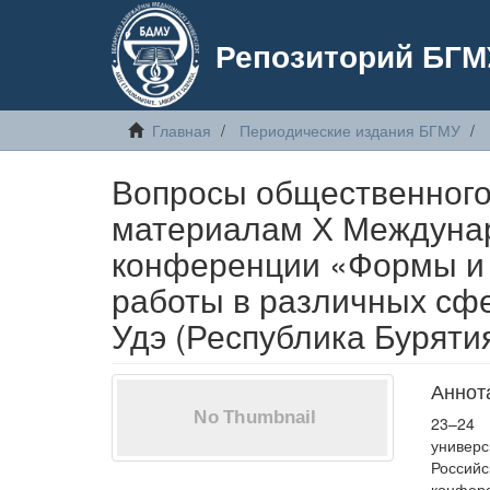
Репозиторий БГМ
Главная
Периодические издания БГМУ
Вопросы общественного
материалам Х Междунар
конференции «Формы и
работы в различных сфе
Удэ (Республика Буряти
Аннот
23–24 
универ
Россий
конфер