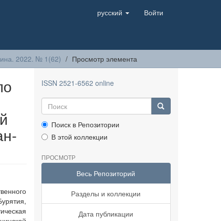
русский
Войти
на. 2022. № 1(62)
Просмотр элемента
по
ISSN 2521-6562 online
й
Поиск в Репозитории
ан-
В этой коллекции
ПРОСМОТР
Весь Репозиторий
венного
Разделы и коллекции
урятия,
ическая
Дата публикации
цинской