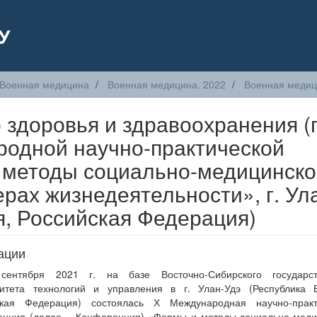
У
Военная медицина
Военная медицина. 2022
Военная медици
 здоровья и здравоохранения (
одной научно-практической
 методы социально-медицинско
рах жизнедеятельности», г. Ул
я, Российская Федерация)
ации
сентября 2021 г. на базе Восточно-Сибирского государст
ситета технологий и управления в г. Улан-Удэ (Республика Б
ская Федерация) состоялась Х Международная научно-практ
енция (далее – Конференция) «Формы и методы социально-меди