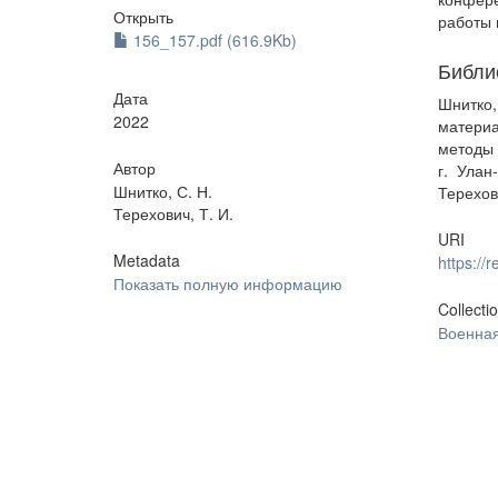
Открыть
работы 
156_157.pdf (616.9Kb)
Библи
Дата
Шнитко
2022
матери
методы 
Автор
г. Улан
Шнитко, С. Н.
Терехови
Терехович, Т. И.
URI
Metadata
https:/
Показать полную информацию
Collecti
Военная