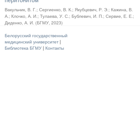
Вакульчик, В. Г.
;
Сергиенко, В. К.
;
Якубцевич, Р. Э.
;
Кажина, В.
А.
;
Клочко, А. И.
;
Тулаева, У. С.
;
Бублевич, И. П.
;
Сервие, Е. Е.
;
Диденко, А. И.
(
БГМУ
,
2023
)
Белорусский государственный
медицинский университет
|
Библиотека БГМУ
|
Контакты