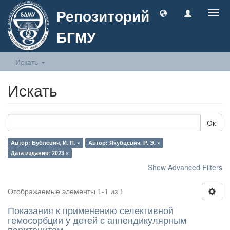
Репозиторий
Togg
navig
БГМУ
Искать
Искать
Ок
Автор: Бублевич, И. П. ×
Автор: Якубцевич, Р. Э. ×
Дата издания: 2023 ×
Show Advanced Filters
Отображаемые элементы 1-1 из 1
Показания к применению селективной
гемосорбции у детей с аппендикулярным
перитонитом