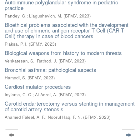
Autoimmune polyglandular syndrome in pediatric
practice
Pandey, G.
;
Liagushevich, M.
(
БГМУ
,
2023
)
Bioethical problems associated with the development
and use of chimeric antigen receptor T-Cell (CAR T-
Cell) therapy in case of blood cancers
Plaksa, P. I.
(
БГМУ
,
2023
)
Biological weapons from history to modern threats
Venkatesan, S.
;
Rathod, J.
(
БГМУ
,
2023
)
Bronchial asthma: pathological aspects
Hamedi, S.
(
БГМУ
,
2023
)
Cardiostimulator procedures
Inyiama, C. C.
;
Al-Adrai, A.
(
БГМУ
,
2023
)
Carotid endarterectomy versus stenting in management
of carotid artery stenosis
Ahamed Faleel, A. F.
;
Noorul Haq, F. N.
(
БГМУ
,
2023
)