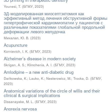
Younesi, T.
(
БГМУ
,
2023
)
3Д-моделированная миосептэктомия как
эффективный метод лечения обструктивной формы
гипертрофической кардиомиопатии у пациентов с
различными показателями глобальной продольной
деформации левого желудочка
Михалап, Ю. В.
(
2023
)
Acupuncture
Kornievich, I. K.
(
БГМУ
,
2023
)
Alzheimer’s disease in modern society
Skrigan, A. S.
;
Klimchenia, A. I.
(
БГМУ
,
2023
)
Amlodipine – a new anti-diabetic drug
Dańkowska, K.
;
Lauko, K.
;
Nesterowicz, M.
;
Trocka, D.
(
БГМУ
,
2023
)
Anatomical variations of the circle of willis and their
clinical & surgical implications
Dissanayake, M. L.
(
БГМУ
,
2023
)
Anorexia nervosa