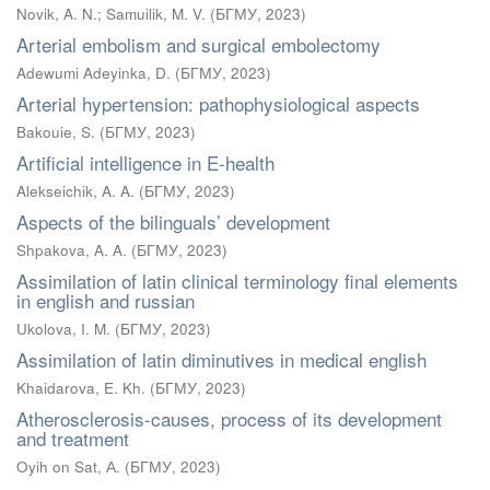
Novik, A. N.
;
Samuilik, M. V.
(
БГМУ
,
2023
)
Arterial embolism and surgical embolectomy
Adewumi Adeyinka, D.
(
БГМУ
,
2023
)
Arterial hypertension: pathophysiological aspects
Bakouie, S.
(
БГМУ
,
2023
)
Artificial intelligence in E-health
Alekseichik, A. A.
(
БГМУ
,
2023
)
Aspects of the bilinguals’ development
Shpakova, A. A.
(
БГМУ
,
2023
)
Assimilation of latin clinical terminology final elements
in english and russian
Ukolova, I. M.
(
БГМУ
,
2023
)
Assimilation of latin diminutives in medical english
Khaidarova, E. Kh.
(
БГМУ
,
2023
)
Atherosclerosis-causes, process of its development
and treatment
Oyih on Sat, А.
(
БГМУ
,
2023
)