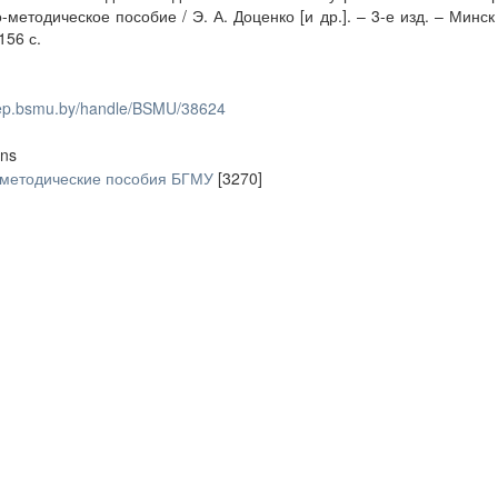
о-методическое пособие / Э. А. Доценко [и др.]. – 3-е изд. – Минск
156 с.
/rep.bsmu.by/handle/BSMU/38624
ons
-методические пособия БГМУ
[3270]