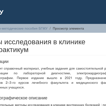
У
о-методические пособия БГМУ
Просмотр элемента
 исследования в клинике
рактикум
ации
т справочный материал, учебные задания для самостоятельной 
трации по лабораторной диагностике, электрокардиогр
нографии. Первое издание вышло в 2021 году. Предназнач
тов 2–3-го курсов лечебного факультета и медицинского фак
нных учащихся.
ографическое описание
тельные методы исследования в клинике внутренних болезней : п