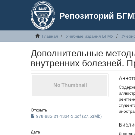
Репозиторий БГМ
Главная
Учебные издания БГМУ
Учебн
Дополнительные методы
внутренних болезней. П
Аннот
Содержи
иллюс
рентге
студен
Открыть
иностра
978-985-21-1324-3.pdf (27.53Mb)
Библи
Дата
Дополни