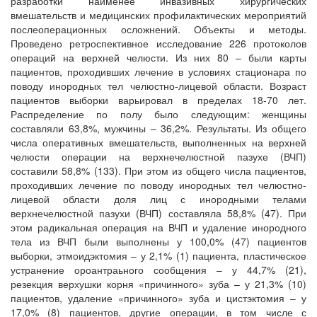
разработки наименее инвазивных хирургических
вмешательств и медицинских профилактических мероприятий
послеоперационных осложнений. Объекты и методы.
Проведено ретроспективное исследование 226 протоколов
операций на верхней челюсти. Из них 80 – были карты
пациентов, проходивших лечение в условиях стационара по
поводу инородных тел челюстно-лицевой области. Возраст
пациентов выборки варьировал в пределах 18-70 лет.
Распределение по полу было следующим: женщины
составляли 63,8%, мужчины – 36,2%. Результаты. Из общего
числа оперативных вмешательств, выполненных на верхней
челюсти операции на верхнечелюстной пазухе (ВЧП)
составили 58,8% (133). При этом из общего числа пациентов,
проходивших лечение по поводу инородных тел челюстно-
лицевой области доля лиц с инородными телами
верхнечелюстной пазухи (ВЧП) составляла 58,8% (47). При
этом радикальная операция на ВЧП и удаление инородного
тела из ВЧП были выполнены у 100,0% (47) пациентов
выборки, этмоидэктомия – у 2,1% (1) пациента, пластическое
устранение ороантраьного сообщения – у 44,7% (21),
резекция верхушки корня «причинного» зуба – у 21,3% (10)
пациентов, удаление «причинного» зуба и цистэктомия – у
17,0% (8) пациентов, другие операции, в том числе с