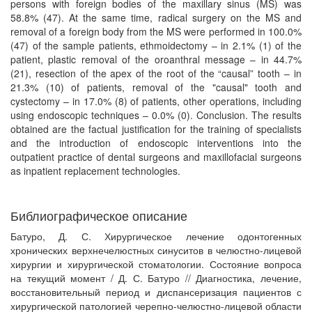
persons with foreign bodies of the maxillary sinus (MS) was
58.8% (47). At the same time, radical surgery on the MS and
removal of a foreign body from the MS were performed in 100.0%
(47) of the sample patients, ethmoidectomy – in 2.1% (1) of the
patient, plastic removal of the oroanthral message – in 44.7%
(21), resection of the apex of the root of the “causal” tooth – in
21.3% (10) of patients, removal of the "causal" tooth and
cystectomy – in 17.0% (8) of patients, other operations, including
using endoscopic techniques – 0.0% (0). Conclusion. The results
obtained are the factual justification for the training of specialists
and the introduction of endoscopic interventions into the
outpatient practice of dental surgeons and maxillofacial surgeons
as inpatient replacement technologies.
Библиографическое описание
Батуро, Д. С. Хирургическое лечение одонтогенных
хронических верхнечелюстных синуситов в челюстно-лицевой
хирургии и хирургической стоматологии. Состояние вопроса
на текущий момент / Д. С. Батуро // Диагностика, лечение,
восстановительный период и диспансеризация пациентов с
хирургической патологией черепно-челюстно-лицевой области