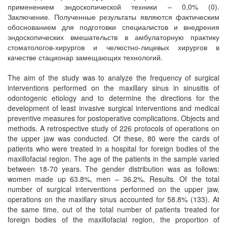
применением эндоскопической техники – 0,0% (0).
Заключение. Полученные результаты являются фактическим
обоснованием для подготовки специалистов и внедрения
эндоскопических вмешательств в амбулаторную практику
стоматологов-хирургов и челюстно-лицевых хирургов в
качестве стационар замещающих технологий.
The aim of the study was to analyze the frequency of surgical
interventions performed on the maxillary sinus in sinusitis of
odontogenic etiology and to determine the directions for the
development of least invasive surgical interventions and medical
preventive measures for postoperative complications. Objects and
methods. A retrospective study of 226 protocols of operations on
the upper jaw was conducted. Of these, 80 were the cards of
patients who were treated in a hospital for foreign bodies of the
maxillofacial region. The age of the patients in the sample varied
between 18-70 years. The gender distribution was as follows:
women made up 63.8%, men – 36.2%. Results. Of the total
number of surgical interventions performed on the upper jaw,
operations on the maxillary sinus accounted for 58.8% (133). At
the same time, out of the total number of patients treated for
foreign bodies of the maxillofacial region, the proportion of