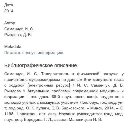
Дата
2014
Автор
Саманчук, И. С.
Рындова, Д. В.
Metadata
Показать полную информацию
Библиографическое описание
Саманчук, И. С. Толерантность к физической нагрузке у
пациентов с муковисцидозом по данным 6-ти минутного теста
с ходьбой [электронный ресурс] / И. С. Саманчук, Д. В.
Рындова // Актуальные проблемы современной медицины и
фармации : тез. докл. 68-й науч.-практ. конф. студентов и
молодых ученых с междунар. участием / Белорус. гос. мед. ун-
т; под ред. О. К. Кулаги, Е. В. Барковского. – Минск, 2014. – С.
1198. 1 электрон. опт. диск. Научные руководители канд. мед.
наук, доц. Бородина Г. Л., ассист. Мановицкая Н. В.