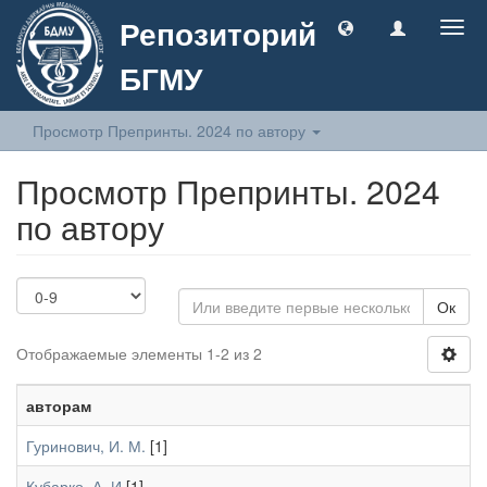
Репозиторий
Togg
navig
БГМУ
Просмотр Препринты. 2024 по автору
Просмотр Препринты. 2024
по автору
Ок
Отображаемые элементы 1-2 из 2
авторам
Гуринович, И. М.
[1]
Кубарко, А. И
[1]