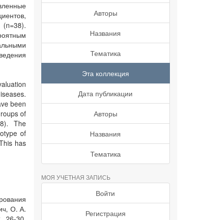
вленные
Авторы
иентов,
(n=38).
Названия
оятным
альными
Тематика
ведения
Эта коллекция
valuation
Дата публикации
diseases.
have been
groups of
Авторы
38). The
otype of
Названия
 This has
Тематика
МОЯ УЧЕТНАЯ ЗАПИСЬ
Войти
ирования
ч, О. А.
Регистрация
. 26-30.