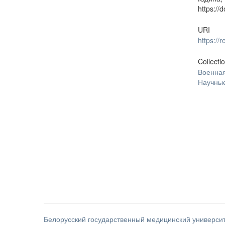
https://
URI
https:/
Collecti
Военная
Научные
Белорусский государственный медицинский универси