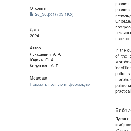
различ
Открыть
различ
26_30.pdf (703.1Kb)
имеющи
Опред
прогре
Дата
легочн
2024
пациент
Автор
In the c
Лукашевич, А. А.
of the p
Юдина, О. А.
Morpholo
Кадушкин, А. Г.
identifi
patient
Metadata
morpholo
Показать полную информацию
pulmonar
practica
Библи
Лукашев
фиброза
Юдина, 