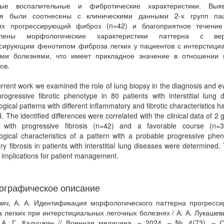
ные воспалительные и фибротические характеристики. Выя
ия были соотнесены с клиническими данными 2-х групп пац
х прогрессирующий фиброз (n=42) и благоприятное течение 
елены морфологические характеристики паттерна с вер
ссирующим фенотипом фиброза легких у пациентов с интерстици
ыми болезнями, что имеет прикладное значение в отношении 
ов.
urrent work we examined the role of lung biopsy in the diagnosis and e
rogressive fibrotic phenotype in 80 patients with interstitial lung 
gical patterns with different inflammatory and fibrotic characteristics 
ed. The identified differences were correlated with the clinical data of 2 
s with progressive fibrosis (n=42) and a favorable course (n=
gical characteristics of a pattern with a probable progressive phen
y fibrosis in patients with interstitial lung diseases were determined.
l implications for patient management.
ографическое описание
ич, А. А. Идентификация морфологического паттерна прогресс
 легких при интерстициальных легочных болезнях / А. А. Лукашеви
А. Г. Кадушкин // Военная медицина. – 2024. – № 4(73). – С