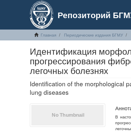
Репозиторий БГМ
Главная
Периодические издания БГМУ
Идентификация морфоло
прогрессирования фибр
легочных болезнях
Identification of the morphological pa
lung diseases
Аннот
В насто
прогре
легочн