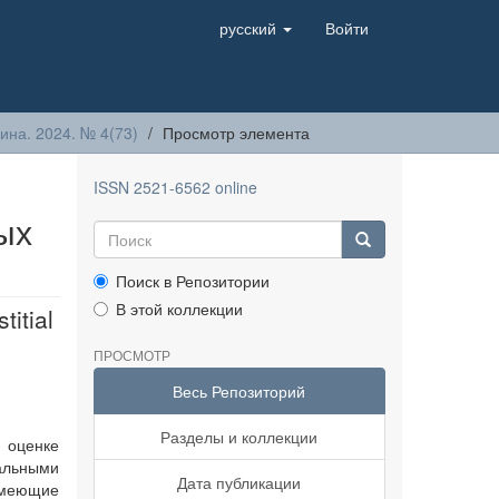
русский
Войти
на. 2024. № 4(73)
Просмотр элемента
ISSN 2521-6562 online
ых
Поиск в Репозитории
В этой коллекции
titial
ПРОСМОТР
Весь Репозиторий
Разделы и коллекции
и оценке
альными
Дата публикации
имеющие