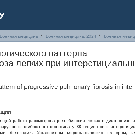
У
Военная медицина
Военная медицина. 2024
Военная медици
гического паттерна
оза легких при интерстициальн
ttern of progressive pulmonary fibrosis in inters
ации
ящей работе рассмотрена роль биопсии легких в диагностике 
ссирующего фиброзного фенотипа у 80 пациентов с интерстици
ыми болезнями. Установлены морфологические паттерны, 