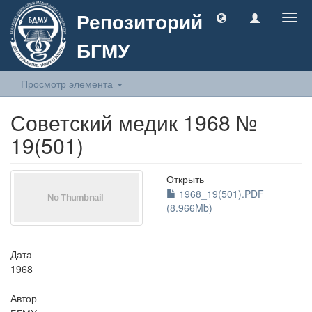
Репозиторий
Togg
navig
БГМУ
Просмотр элемента
Советский медик 1968 №
19(501)
Открыть
1968_19(501).PDF
(8.966Mb)
Дата
1968
Автор