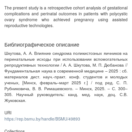
The present study is a retrospective cohort analysis of gestational
complications and perinatal outcomes in patients with polycystic
ovary syndrome who achieved pregnancy using assisted
reproductive technologies.
Библиографическое описание
Шкутова, А. А. Влияние синдрома поликистозных яичников на
перинатальные исходы при использовании вспомогательных
репродуктивных технологии / А. А. Шкутова, М. П. Дюбанова //
Фундаментальная наука в современной медицине – 2025 : сб.
материалов дист. науч.-практ. конф. студентов и молодых
ученых, [Минск, февраль–март 2025 г.] / под ред. С. П.
Рубниковича, В. В. Римашевского. – Минск, 2025. – С. 300–
305. Научный руководитель: канд. мед. наук, доц. С.В.
Жуковская.
URI
https://rep.bsmu.by/handle/BSMU/49893
Collections