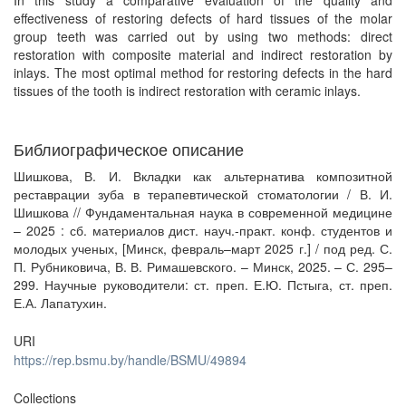
In this study a comparative evaluation of the quality and
effectiveness of restoring defects of hard tissues of the molar
group teeth was carried out by using two methods: direct
restoration with composite material and indirect restoration by
inlays. The most optimal method for restoring defects in the hard
tissues of the tooth is indirect restoration with ceramic inlays.
Библиографическое описание
Шишкова, В. И. Вкладки как альтернатива композитной
реставрации зуба в терапевтической стоматологии / В. И.
Шишкова // Фундаментальная наука в современной медицине
– 2025 : сб. материалов дист. науч.-практ. конф. студентов и
молодых ученых, [Минск, февраль–март 2025 г.] / под ред. С.
П. Рубниковича, В. В. Римашевского. – Минск, 2025. – С. 295–
299. Научные руководители: ст. преп. Е.Ю. Пстыга, ст. преп.
Е.А. Лапатухин.
URI
https://rep.bsmu.by/handle/BSMU/49894
Collections