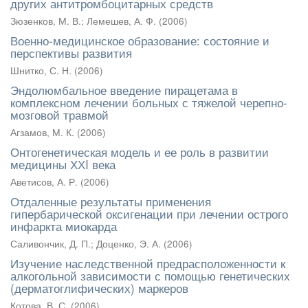
других антитромбоцитарных средств
Зюзенков, М. В.
;
Лемешев, А. Ф.
(
2006
)
Военно-медицинское образование: состояние и
перспективы развития
Шнитко, С. Н.
(
2006
)
Эндолюмбальное введение пирацетама в
комплексном лечении больных с тяжелой черепно-
мозговой травмой
Агзамов, М. К.
(
2006
)
Онтогенетическая модель и ее роль в развитии
медицины ХХI века
Аветисов, А. Р.
(
2006
)
Отдаленные результаты применения
гипербарической оксигенации при лечении острого
инфаркта миокарда
Саливончик, Д. П.
;
Доценко, Э. А.
(
2006
)
Изучение наследственной предрасположенности к
алкогольной зависимости с помощью генетических
(дерматоглифических) маркеров
Котова, В. С.
(
2006
)