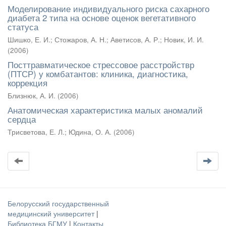
Моделирование индивидуального риска сахарного
диабета 2 типа на основе оценок вегетативного
статуса
Шишко, Е. И.
;
Стожаров, А. Н.
;
Аветисов, А. Р.
;
Новик, И. И.
(
2006
)
Посттравматическое стрессовое расстройствр
(ПТСР) у комбатантов: клиника, диагностика,
коррекция
Близнюк, А. И.
(
2006
)
Анатомическая характеристика малых аномалий
сердца
Трисветова, Е. Л.
;
Юдина, О. А.
(
2006
)
Белорусский государственный
медицинский университет
|
Библиотека БГМУ
|
Контакты