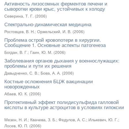
Активность лизосомных ферментов печени и
сыворотки крови крыс, устойчивых к холоду
Северина, Т. Г.
(
2006
)
Спектрально-динамическая медицина
Ростовцев, В. Н.
;
Оржельский, И. В.
(
2006
)
Проблема острой кровопотери в хирургии.
Сообщение 1. Основные аспекты патогенеза
Богдан, В. Г.
;
Гаин, Ю. М.
(
2006
)
Заболевания органов дыхания у военнослужащих:
проблемы и пути их решения
Давыдченко, С. В.
;
Бова, А. А.
(
2006
)
Костные осложнения БЦЖ вакцинации
новорожденных
Абаев, Ю. К.
(
2006
)
Протективный эффект полидисульфида галловой
кислоты в культуре астроцитов в условиях гипоксии
Мезен, Н. И.
;
Квачева, З. Б.
;
Федулов, А. С.
;
Илькевич, Ю. Г.
;
Лосев, Ю. П.
(
2006
)