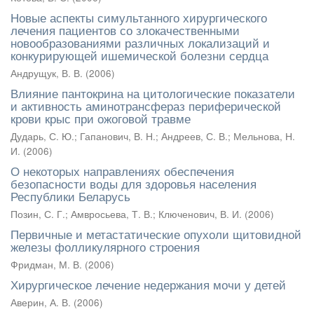
Новые аспекты симультанного хирургического
лечения пациентов со злокачественными
новообразованиями различных локализаций и
конкурирующей ишемической болезни сердца
Андрущук, В. В.
(
2006
)
Влияние пантокрина на цитологические показатели
и активность аминотрансфераз периферической
крови крыс при ожоговой травме
Дударь, С. Ю.
;
Гапанович, В. Н.
;
Андреев, С. В.
;
Мельнова, Н.
И.
(
2006
)
О некоторых направлениях обеспечения
безопасности воды для здоровья населения
Республики Беларусь
Позин, С. Г.
;
Амвросьева, Т. В.
;
Ключенович, В. И.
(
2006
)
Первичные и метастатические опухоли щитовидной
железы фолликулярного строения
Фридман, М. В.
(
2006
)
Хирургическое лечение недержания мочи у детей
Аверин, А. В.
(
2006
)