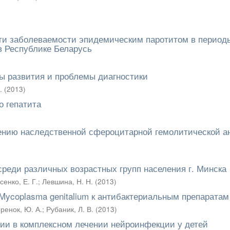
сти заболеваемости эпидемическим паротитом в период
в Республике Беларусь
ны развития и проблемы диагностики
.
(
2013
)
о гепатита
чению наследственной сфероцитарной гемолитической 
среди различных возрастных групп населения г. Минска
сенко, Е. Г.
;
Левшина, Н. Н.
(
2013
)
Mycoplasma genitalium к антибактериальным препаратам
енок, Ю. А.
;
Рубаник, Л. В.
(
2013
)
ии в комплексном лечении нейроинфекции у детей