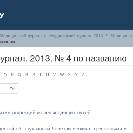
У
Медицинский журнал
Медицинский журнал. 2013
Медицински
азванию
урнал. 2013. № 4 по названию
O
P
Q
R
S
T
U
V
W
X
Y
Z
Ок
звитии инфекций мочевыводящих путей
еской обструктивной болезни легких с тревожными и