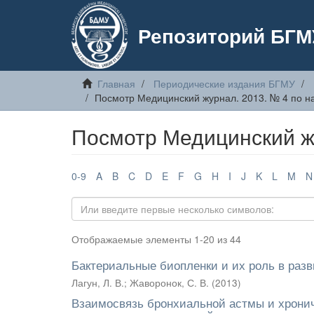
Репозиторий БГМ
Главная
Периодические издания БГМУ
Посмотр Медицинский журнал. 2013. № 4 по н
Посмотр Медицинский ж
0-9
A
B
C
D
E
F
G
H
I
J
K
L
M
N
Отображаемые элементы 1-20 из 44
Бактериальные биопленки и их роль в ра
Лагун, Л. В.
;
Жаворонок, С. В.
(
2013
)
Взаимосвязь бронхиальной астмы и хронич