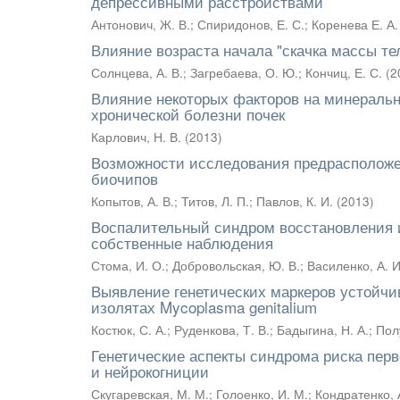
депрессивными расстройствами
Антонович, Ж. В.
;
Спиридонов, Е. С.
;
Коренева Е. А.
Влияние возраста начала "скачка массы те
Солнцева, А. В.
;
Загребаева, О. Ю.
;
Кончиц, Е. С.
(
2
Влияние некоторых факторов на минеральн
хронической болезни почек
Карлович, Н. В.
(
2013
)
Возможности исследования предрасположен
биочипов
Копытов, А. В.
;
Титов, Л. П.
;
Павлов, К. И.
(
2013
)
Воспалительный синдром восстановления 
собственные наблюдения
Стома, И. О.
;
Добровольская, Ю. В.
;
Василенко, А. И
Выявление генетических маркеров устойчи
изолятах Mycoplasma genitalium
Костюк, С. А.
;
Руденкова, Т. В.
;
Бадыгина, Н. А.
;
Пол
Генетические аспекты синдрома риска перв
и нейрокогниции
Скугаревская, М. М.
;
Голоенко, И. М.
;
Кондратенко, 