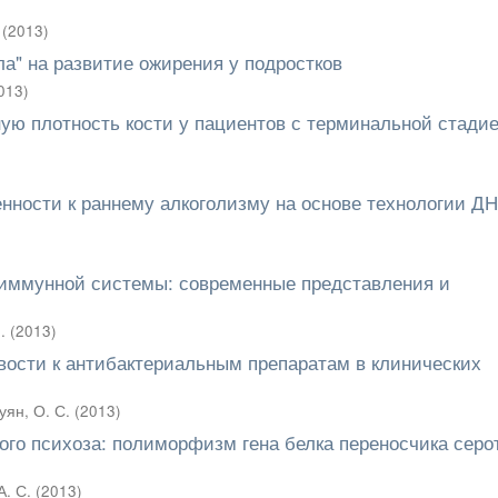
(
2013
)
ла" на развитие ожирения у подростков
013
)
ую плотность кости у пациентов с терминальной стади
ности к раннему алкоголизму на основе технологии ДН
иммунной системы: современные представления и
.
(
2013
)
вости к антибактериальным препаратам в клинических
уян, О. С.
(
2013
)
ого психоза: полиморфизм гена белка переносчика серо
А. С.
(
2013
)