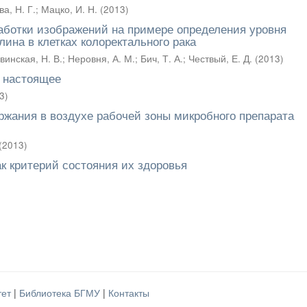
а, Н. Г.
;
Мацко, И. Н.
(
2013
)
аботки изображений на примере определения уровня
ина в клетках колоректального рака
винская, Н. В.
;
Неровня, А. М.
;
Бич, Т. А.
;
Чествый, Е. Д.
(
2013
)
 настоящее
3
)
ржания в воздухе рабочей зоны микробного препарата
(
2013
)
к критерий состояния их здоровья
тет
|
Библиотека БГМУ
|
Контакты