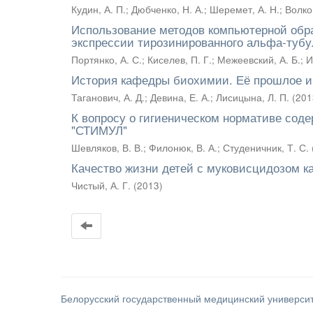
Кудин, А. П.
;
Дюбченко, Н. А.
;
Шеремет, А. Н.
;
Волков
Использование методов компьютерной обр
экспрессии тирозинированного альфа-тубул
Портянко, А. С.
;
Киселев, П. Г.
;
Межеевский, А. Б.
;
И
История кафедры биохимии. Её прошлое и
Таганович, А. Д.
;
Девина, Е. А.
;
Лисицына, Л. П.
(
201
К вопросу о гигиеническом нормативе соде
"СТИМУЛ"
Шевляков, В. В.
;
Филонюк, В. А.
;
Студеничник, Т. С.
Качество жизни детей с муковисцидозом ка
Чистый, А. Г.
(
2013
)
Белорусский государственный медицинский универси