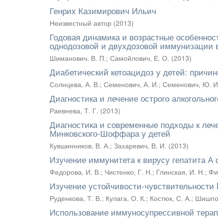
Генрих Казимирович Ильич
Неизвестный автор
(
2013
)
Годовая динамика и возрастные особенно
однодозовой и двухдозовой иммунизации 
Шиманович, В. П.
;
Самойлович, Е. О.
(
2013
)
Диабетический кетоацидоз у детей: причи
Солнцева, А. В.
;
Семенович, А. И.
;
Семенович, Ю. И
Диагностика и лечение острого алкогольног
Раевнева, Т. Г.
(
2013
)
Диагностика и современные подходы к ле
Минковского-Шоффара у детей
Кувшинников, В. А.
;
Захаревич, В. И.
(
2013
)
Изучение иммунитета к вирусу гепатита А 
Федорова, И. В.
;
Чистенко, Г. Н.
;
Глинская, И. Н.
;
Фи
Изучение устойчивости-чувствительности 
Руденкова, Т. В.
;
Кулага, О. К.
;
Костюк, С. А.
;
Шишпор
Использование иммуносупрессивной терап