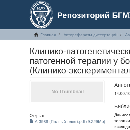
Репозиторий БГМ
Главная
Авторефераты диссертаций
Ав
Клинико-патогенетическ
патогенной терапии у б
(Клинико-эксперимента
Аннот
14.00.1
Библи
Данилов
Открыть
терапи
А-3966 (Полный текст).pdf (9.229Mb)
исследо