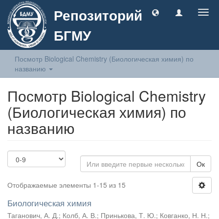
Репозиторий
Togg
navig
БГМУ
Посмотр Biological Chemistry (Биологическая химия) по
названию
Посмотр Biological Chemistry
(Биологическая химия) по
названию
Ок
Отображаемые элементы 1-15 из 15
Биологическая химия
Таганович, А. Д.
;
Колб, А. В.
;
Принькова, Т. Ю.
;
Ковганко, Н. Н.
;