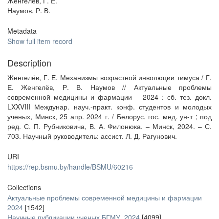
Женгелёв, Г. Е.
Наумов, Р. В.
Metadata
Show full item record
Description
Женгелёв, Г. Е. Механизмы возрастной инволюции тимуса / Г.
Е. Женгелёв, Р. В. Наумов // Актуальные проблемы
современной медицины и фармации – 2024 : сб. тез. докл.
LXXVIII Междунар. науч.-практ. конф. студентов и молодых
ученых, Минск, 25 апр. 2024 г. / Белорус. гос. мед. ун-т ; под
ред. С. П. Рубниковича, В. А. Филонюка. – Минск, 2024. – С.
703. Научный руководитель: ассист. Л. Д. Рагунович.
URI
https://rep.bsmu.by/handle/BSMU/60216
Collections
Актуальные проблемы современной медицины и фармации
2024
[1542]
Научные публикации ученых БГМУ. 2024
[4099]