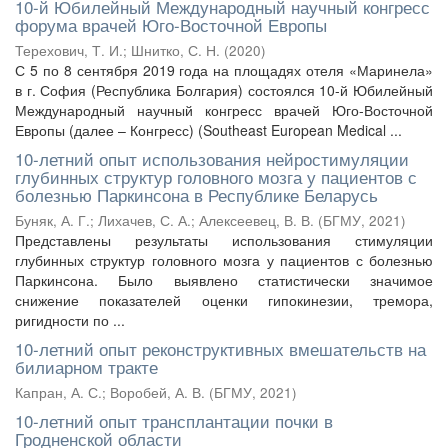
10-й Юбилейный Международный научный конгресс
форума врачей Юго-Восточной Европы
Терехович, Т. И.
;
Шнитко, С. Н.
(
2020
)
С 5 по 8 сентября 2019 года на площадях отеля «Маринела»
в г. София (Республика Болгария) состоялся 10-й Юбилейный
Международный научный конгресс врачей Юго-Восточной
Европы (далее – Конгресс) (Southeast European Medical ...
10-летний опыт использования нейростимуляции
глубинных структур головного мозга у пациентов с
болезнью Паркинсона в Республике Беларусь
Буняк, А. Г.
;
Лихачев, С. А.
;
Алексеевец, В. В.
(
БГМУ
,
2021
)
Представлены результаты использования стимуляции
глубинных структур головного мозга у пациентов с болезнью
Паркинсона. Было выявлено статистически значимое
снижение показателей оценки гипокинезии, тремора,
ригидности по ...
10-летний опыт реконструктивных вмешательств на
билиарном тракте
Капран, А. С.
;
Воробей, А. В.
(
БГМУ
,
2021
)
10-летний опыт трансплантации почки в
Гродненской области