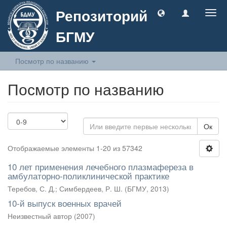
Репозиторий
Togg
navig
БГМУ
Посмотр по названию
Посмотр по названию
Ок
Отображаемые элементы 1-20 из 57342
10 лет применения лечебного плазмафереза в
амбулаторно-поликлинической практике
Теребов, С. Д.
;
Симбердеев, Р. Ш.
(
БГМУ
,
2013
)
10-й выпуск военных врачей
Неизвестный автор
(
2007
)