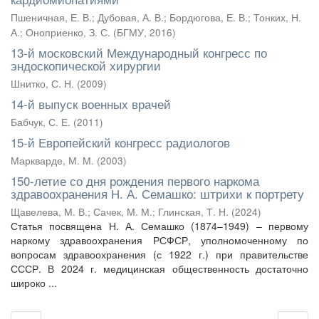
Пшеничная, Е. В.
;
Дубовая, А. В.
;
Бордюгова, Е. В.
;
Тонких, Н.
А.
;
Оноприенко, З. С.
(
БГМУ
,
2016
)
13-й московский Международный конгресс по
эндоскопической хирургии
Шнитко, С. Н.
(
2009
)
14-й выпуск военных врачей
Бабчук, С. Е.
(
2011
)
15-й Европейский конгресс радиологов
Маркварде, М. М.
(
2003
)
150-летие со дня рождения первого наркома
здравоохранения Н. А. Семашко: штрихи к портрету
Щавелева, М. В.
;
Сачек, М. М.
;
Глинская, Т. Н.
(
2024
)
Статья посвящена Н. А. Семашко (1874–1949) – первому
наркому здравоохранения РСФСР, уполномоченному по
вопросам здравоохранения (с 1922 г.) при правительстве
СССР. В 2024 г. медицинская общественность достаточно
широко ...