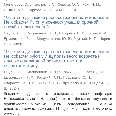
Могилевец, Э. В.
;
Белюк, К. С.
;
Сорока, О. С.
;
Жук, Я. М.
;
Пышко, А. Я.
;
Баркова, О. Н.
(
БГМУ
,
2023
)
10-летняя динамика распространенности инфекции
Неlicobacter Pylori у военнослужащих срочной
службы с диспепсией
Януль, А. Н.
;
Силивончик, Н. Н.
;
Нагорнов, И. В.
;
Лагун, Д. М.
;
Ермолкевич, Р. Ф.
;
Медушевская, Ю. В.
;
Реуцкий, И. П.
;
Царик,
В. В.
(
2026
)
10-летняя динамика распространенности инфекции
Неlicobacter pylori у лиц призывного возраста и
данные о первичной резистентности к
кларитромицину
Януль, А. Н.
;
Силивончик, Н. Н.
;
Янович, О. О.
;
Лагун, Д. М.
;
Ермолкевич, Р. Ф.
;
Реуцкий, И. П.
;
Подымако, С. Н.
;
Старастенко, Л. И.
;
Былина, Е. В.
;
Друковский, Д. И.
;
Царик, В.
В.
(
2024
)
Введение. Данные о распространенности инфекции
Hеlicobacter pylori (H. рylori) имеют большое научное и
практическое значение. Цель исследования – оценка
динамики частоты инфекции H. pylori с 2010–2013 по 2020–
2023 гг. у ...