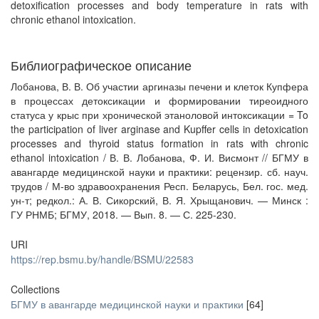
detoxification processes and body temperature in rats with
chronic ethanol intoxication.
Библиографическое описание
Лобанова, В. В. Об участии аргиназы печени и клеток Купфера
в процессах детоксикации и формировании тиреоидного
статуса у крыс при хронической этаноловой интоксикации = To
the participation of liver arginase and Kupffer cells in detoxication
processes and thyroid status formation in rats with chronic
ethanol intoxication / В. В. Лобанова, Ф. И. Висмонт // БГМУ в
авангарде медицинской науки и практики: рецензир. сб. науч.
трудов / М-во здравоохранения Респ. Беларусь, Бел. гос. мед.
ун-т; редкол.: А. В. Сикорский, В. Я. Хрыщанович. — Минск :
ГУ РНМБ; БГМУ, 2018. — Вып. 8. — С. 225-230.
URI
https://rep.bsmu.by/handle/BSMU/22583
Collections
БГМУ в авангарде медицинской науки и практики
[64]