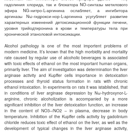
гадолиния хлорида, так и блокатора NO-синтазы метилового
эфира NG-нитро-L-аргинина ослабляет, а ингибитора
аргиназы Nω-гидрокси-нор-L-аргинина усугубляет развитие
характерных изменений детоксикационной функции печени,
уровня трийодтиронина в крови и температуры тела при
хронической этаноловой интоксикации.
Alcohol pathology is one of the most importent problems of
modern medicine. It’s known that the high morbidity and mortality
rate caused by regular use of alcoholic beverages is associated
with toxic effects of ethanol on the most important human organs,
primarily liver. The aim of investigation was determination the liver
arginase activity and Kupffer cells importance in detoxication
processes and thyroid status formation in rats with chronic
ethanol intoxication. In experiments on rats it was istablished, that
in conditions of liver arginase depression by Nω-hydroxynor-L-
arginine, chronic alcoholization is accompanied by a more
significant inhibition of the liver detoxication function, an increase
in the content of NO3–/NO2 – in plasma, decrease in body
temperature. Inhibition of the Kupffer cells activity by gadolinium
chloride reduces toxic effect of ethanol on the liver, as well as the
development of typical changes in the liver arginase activity,